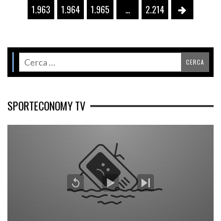
1.963
1.964
1.965
…
2.214
SPORTECONOMY TV