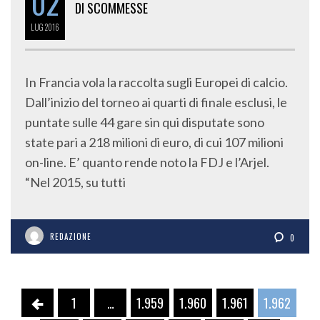
02
DI SCOMMESSE
LUG
2016
In Francia vola la raccolta sugli Europei di calcio.
Dall’inizio del torneo ai quarti di finale esclusi, le
puntate sulle 44 gare sin qui disputate sono
state pari a 218 milioni di euro, di cui 107 milioni
on-line. E’ quanto rende noto la FDJ e l’Arjel.
“Nel 2015, su tutti
REDAZIONE
0
1
…
1.959
1.960
1.961
1.962