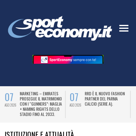
07
07
MARKETING – EMIRATES
RRD È IL NUOVO FASHION
PROSEGUE IL MATRIMONIO
PARTNER DEL PARMA
CON I “GUNNERS”: MAGLIA
CALCIO (SERIE A).
AGO 2026
AGO 2026
A
+ NAMING RIGHTS DELLO
STADIO FINO AL 2033.
ISTITUZIONE E ATTUALITÀ