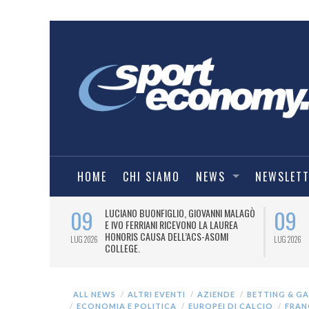
HOME
CHI SIAMO
NEWS
NEWSLET
09
09
PRESTI LA
LUCIANO BUONFIGLIO, GIOVANNI MALAGÒ
ELL’ASOMI
E IVO FERRIANI RICEVONO LA LAUREA
HONORIS CAUSA DELL’ACS-ASOMI
LUG 2026
LUG 2026
COLLEGE.
ALL NEWS
ALTRI EVENTI
AZIENDE
BETTING & G
ECONOMIA E POLITICA
EUROPEI DI CALCIO
FRAN