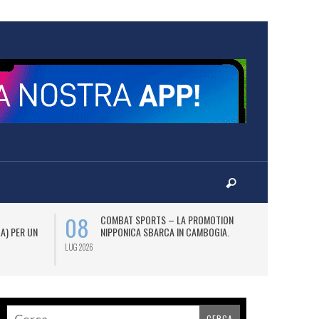
08
12
COMBAT SPORTS – LA PROMOTION
L
 A) PER UN
NIPPONICA SBARCA IN CAMBOGIA.
(2
AS
LUG 2026
LUG 2026