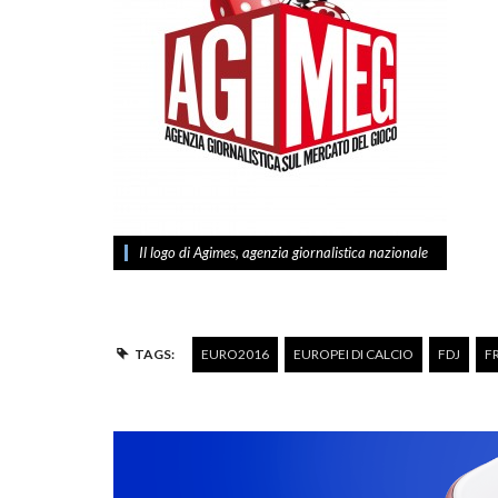
Il logo di Agimes, agenzia giornalistica nazionale
TAGS:
EURO2016
EUROPEI DI CALCIO
FDJ
F