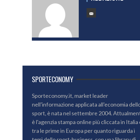
SPORTECONOMY
Sporteconomy.it, market leader
nell'informazione applicata all'economia dell
sport, è nata nel settembre 2004. Attualmen
è l'agenzia stampa online più cliccata in Italia 
tra le prime in Europa per quanto riguarda i
temi dello sport-business, con una library di