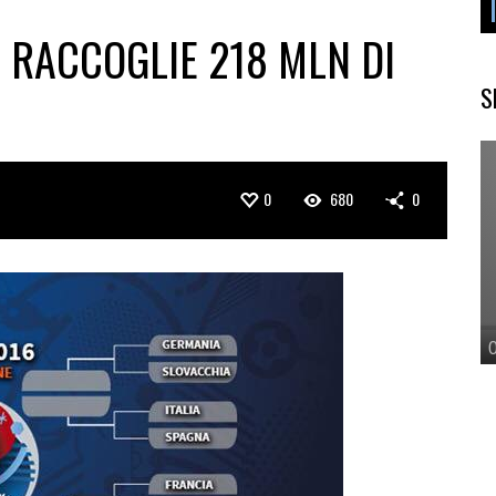
 RACCOGLIE 218 MLN DI
S
0
680
0