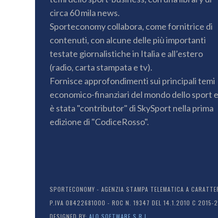
circa 60 mila news.
Sporteconomy collabora, come fornitrice di
contenuti, con alcune delle più importanti
testate giornalistiche in Italia e all’estero
(radio, carta stampata e tv).
Fornisce approfondimenti sui principali temi
economico-finanziari del mondo dello sport 
è stata "contributor" di SkySport nella prima
edizione di "CodiceRosso".
SPORTECONOMY - AGENZIA STAMPA TELEMATICA A CARATTERE
P.IVA 08422681000 - ROC N. 19347 DEL 14.1.2010 C 2015-
DESIGNED BY:
ALO SOFTWARE S.R.L.