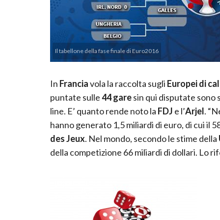
Il tabellone della fase finale di Euro2016
In
Francia
vola la raccolta sugli
Europei di cal
puntate sulle
44 gare
sin qui disputate sono 
line. E’ quanto rende noto la
FDJ
e l’
Arjel
. “N
hanno generato 1,5 miliardi di euro, di cui il 
des Jeux
. Nel mondo, secondo le stime della
della competizione 66 miliardi di dollari. Lo r