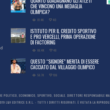
QUANTO GUADAGNANO GLI ATLETI
CHE VINCONO UNA MEDAGLIA
OLIMPICA?
81.4K
40
ISTITUTO PER IL CREDITO SPORTIVO
E PRO VERCELLI, PRIMA OPERAZIONE
DI FACTORING
ed
66.4K
48
QUESTO “SIGNORE” MERITA DI ESSERE
CACCIATO DAL VILLAGGIO OLIMPICO
56.7K
106
 POLITICO, ECONOMICO, SPORTIVO, SOCIALE. DIRETTORE RESPONSABILE MARC
2019 L&V EDITRICE S.R.L. - TUTTI I DIRITTI RISERVATI. È VIETATA LA RIPR