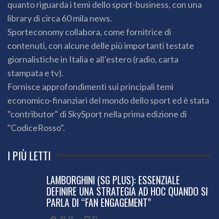
quanto riguarda i temi dello sport-business, con una
library di circa 60 mila news.
Sporteconomy collabora, come fornitrice di
contenuti, con alcune delle più importanti testate
giornalistiche in Italia e all’estero (radio, carta
stampata e tv).
Fornisce approfondimenti sui principali temi
economico-finanziari del mondo dello sport ed è stata
"contributor" di SkySport nella prima edizione di
"CodiceRosso".
I PIÙ LETTI
LAMBORGHINI (SG PLUS): ESSENZIALE
DEFINIRE UNA STRATEGIA AD HOC QUANDO SI
PARLA DI “FAN ENGAGEMENT”
98.4K
83