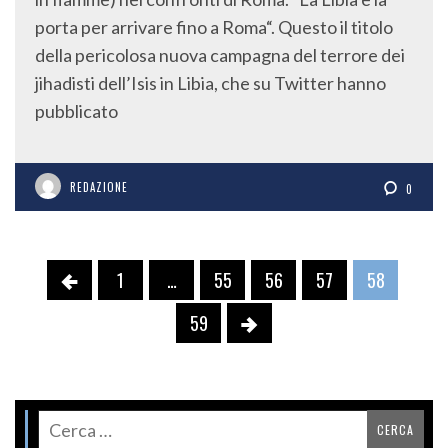
porta per arrivare fino a Roma“. Questo il titolo
della pericolosa nuova campagna del terrore dei
jihadisti dell’Isis in Libia, che su Twitter hanno
pubblicato
REDAZIONE
0
1
…
55
56
57
58
59