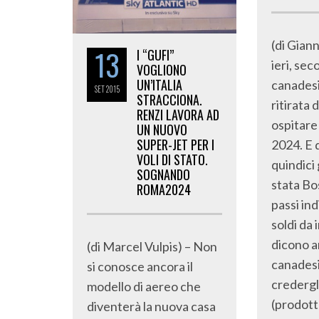
(di Gian
13
I “GUFI”
ieri, sec
VOGLIONO
UN’ITALIA
canadesi
SET
2015
STRACCIONA.
ritirata 
RENZI LAVORA AD
ospitare
UN NUOVO
SUPER-JET PER I
2024. E 
VOLI DI STATO.
quindici 
SOGNANDO
stata Bo
ROMA2024
passi ind
soldi da 
dicono a
(di Marcel Vulpis) – Non
canadesi
si conosce ancora il
credergli
modello di aereo che
(prodot
diventerà la nuova casa