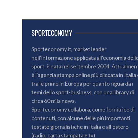
SPORTECONOMY
Sporteconomy.it, market leader
nell'informazione applicata all'economia dell
sport, è nata nel settembre 2004. Attualmen
è l'agenzia stampa online più cliccata in Italia 
tra le prime in Europa per quanto riguarda i
temi dello sport-business, con una library di
circa 60 mila news.
Sporteconomy collabora, come fornitrice di
contenuti, con alcune delle più importanti
testate giornalistiche in Italia e all’estero
(radio, carta stampata e tv).