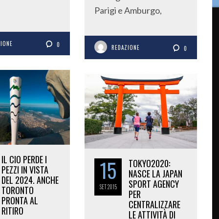
Parigi e Amburgo,
ZIONE
0
REDAZIONE
0
IL CIO PERDE I
15
TOKYO2020:
PEZZI IN VISTA
NASCE LA JAPAN
DEL 2024. ANCHE
SPORT AGENCY
SET
2015
TORONTO
PER
PRONTA AL
CENTRALIZZARE
RITIRO
LE ATTIVITÀ DI