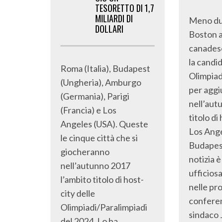
TESORETTO DI 1,7
MILIARDI DI
Meno du
DOLLARI
Boston a
canadese
la candid
Roma (Italia), Budapest
Olimpiad
(Ungheria), Amburgo
per aggi
(Germania), Parigi
nell’aut
(Francia) e Los
titolo di
Angeles (USA). Queste
Los Ang
le cinque città che si
Budapes
giocheranno
notizia 
nell’autunno 2017
ufficiosa
l’ambito titolo di host-
nelle pr
city delle
confere
Olimpiadi/Paralimpiadi
sindaco 
del 2024. Lo ha