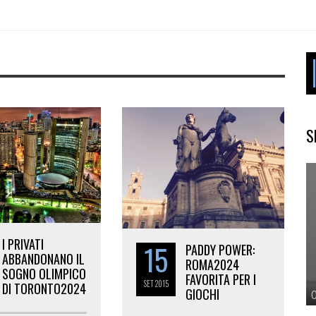
S
I PRIVATI
15
PADDY POWER:
ABBANDONANO IL
ROMA2024
SOGNO OLIMPICO
FAVORITA PER I
SET
2015
DI TORONTO2024
GIOCHI