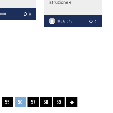
istruzione e
ZIONE
0
REDAZIONE
0
55
56
57
58
59