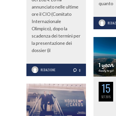
quanto
annunciato nelle ultime
ore il CIO (Comitato
Internazionale
REDA
Olimpico), dopo la
scadenza dei termini per
la presentazione dei
dossier (il
REDAZIONE
0
15
SET
2015