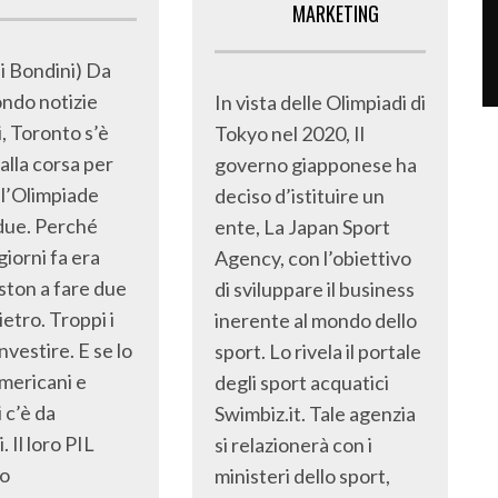
MARKETING
ni Bondini) Da
ondo notizie
In vista delle Olimpiadi di
, Toronto s’è
Tokyo nel 2020, Il
dalla corsa per
governo giapponese ha
 l’Olimpiade
deciso d’istituire un
due. Perché
ente, La Japan Sport
giorni fa era
Agency, con l’obiettivo
ston a fare due
di sviluppare il business
ietro. Troppi i
inerente al mondo dello
investire. E se lo
sport. Lo rivela il portale
mericani e
degli sport acquatici
 c’è da
Swimbiz.it. Tale agenzia
. Il loro PIL
si relazionerà con i
to
ministeri dello sport,