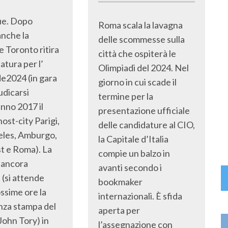
e. Dopo
Roma scala la lavagna
nche la
delle scommesse sulla
 Toronto ritira
città che ospiterà le
atura per l’
Olimpiadi del 2024. Nel
e2024 (in gara
giorno in cui scade il
udicarsi
termine per la
unno 2017 il
presentazione ufficiale
 host-city Parigi,
delle candidature al CIO,
eles, Amburgo,
la Capitale d’Italia
t e Roma). La
compie un balzo in
è ancora
avanti secondo i
 (si attende
bookmaker
ossime ore la
internazionali. È sfida
nza stampa del
aperta per
John Tory) in
l’assegnazione con