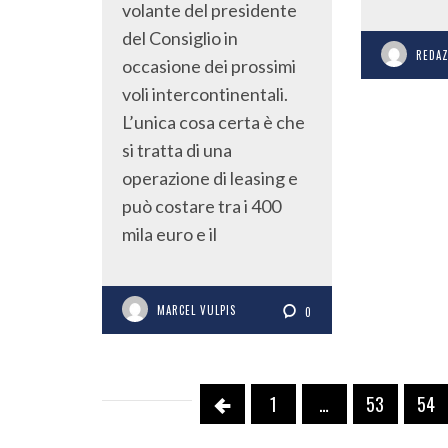
volante del presidente
del Consiglio in
REDA
occasione dei prossimi
voli intercontinentali.
L’unica cosa certa è che
si tratta di una
operazione di leasing e
può costare tra i 400
mila euro e il
MARCEL VULPIS
0
1
…
53
54