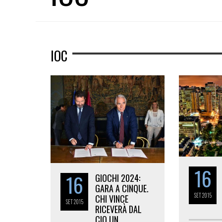
IOC
16
16
GIOCHI 2024:
GARA A CINQUE.
SET
2015
CHI VINCE
SET
2015
RICEVERÀ DAL
CIO UN