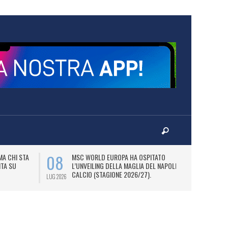
08
08
 MA CHI STA
MSC WORLD EUROPA HA OSPITATO
C
ITA SU
L’UNVEILING DELLA MAGLIA DEL NAPOLI
N
CALCIO (STAGIONE 2026/27).
LUG 2026
LUG 2026