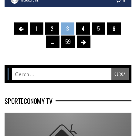
0
1
2
3
4
5
6
…
59
SPORTECONOMY TV