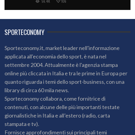
56.4K
106
SPORTECONOMY
Sporteconomy.it, market leader nell'informazione
applicata all'economia dello sport, è nata nel
settembre 2004. Attualmente è l'agenzia stampa
online più cliccata in Italia e tra le prime in Europa per
quanto riguarda i temi dello sport-business, con una
library di circa 60 mila news.
Sporteconomy collabora, come fornitrice di
contenuti, con alcune delle più importanti testate
giornalistiche in Italia e all’estero (radio, carta
stampata e tv).
Fornisce approfondimenti sui principali temi