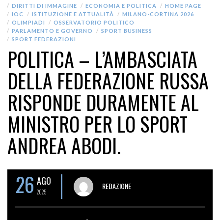
DIRITTI DI IMMAGINE
ECONOMIA E POLITICA
HOME PAGE
IOC
ISTITUZIONE E ATTUALITÀ
MILANO-CORTINA 2026
OLIMPIADI
OSSERVATORIO POLITICO
PARLAMENTO E GOVERNO
SPORT BUSINESS
SPORT FEDERAZIONI
POLITICA – L’AMBASCIATA
DELLA FEDERAZIONE RUSSA
RISPONDE DURAMENTE AL
MINISTRO PER LO SPORT
ANDREA ABODI.
26
AGO
REDAZIONE
2025