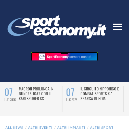
07
07
MACRON PROLUNGA IN
IL CIRCUITO NIPPONICO DI
BUNDESLIGA2 CON IL
COMBAT SPORTS K-1
KARLSRUHER SC.
SBARCA IN INDIA.
LUG 2026
LUG 2026
L
ALL NEWS
ALTRI EVENTI
ALTRI IMPIANTI
ALTRI SPORT