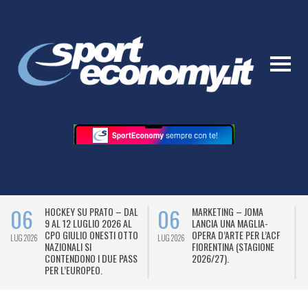
06
06
HOCKEY SU PRATO – DAL
MARKETING – JOMA
9 AL 12 LUGLIO 2026 AL
LANCIA UNA MAGLIA-
CPO GIULIO ONESTI OTTO
OPERA D’ARTE PER L’ACF
LUG 2026
LUG 2026
L
NAZIONALI SI
FIORENTINA (STAGIONE
CONTENDONO I DUE PASS
2026/27).
PER L’EUROPEO.