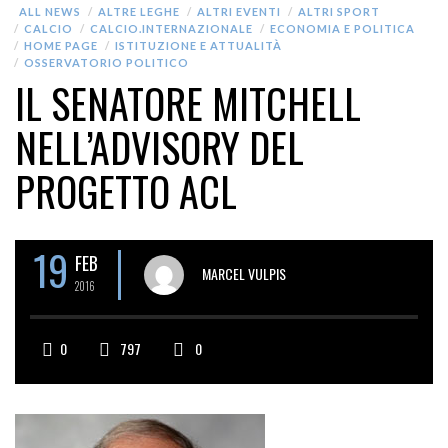
ALL NEWS
ALTRE LEGHE
ALTRI EVENTI
ALTRI SPORT
CALCIO
CALCIO.INTERNAZIONALE
ECONOMIA E POLITICA
HOME PAGE
ISTITUZIONE E ATTUALITÀ
OSSERVATORIO POLITICO
IL SENATORE MITCHELL
NELL’ADVISORY DEL
PROGETTO ACL
19
FEB
MARCEL VULPIS
2016
0
797
0