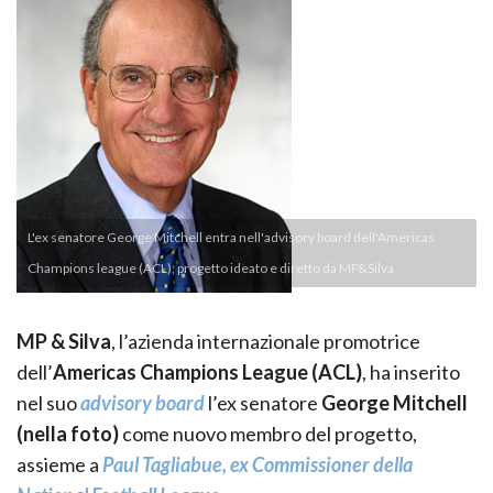
L'ex senatore George Mitchell entra nell'advisory board dell'Americas
Champions league (ACL), progetto ideato e diretto da MP&Silva
MP & Silva
, l’azienda internazionale promotrice
dell’
Americas Champions League (ACL)
, ha inserito
nel suo
advisory board
l’ex senatore
George Mitchell
(nella foto)
come nuovo membro del progetto,
assieme a
Paul Tagliabue, ex Commissioner della