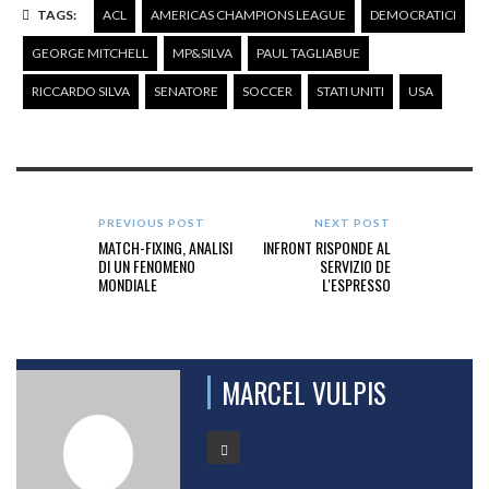
TAGS:
ACL
AMERICAS CHAMPIONS LEAGUE
DEMOCRATICI
GEORGE MITCHELL
MP&SILVA
PAUL TAGLIABUE
RICCARDO SILVA
SENATORE
SOCCER
STATI UNITI
USA
PREVIOUS POST
NEXT POST
MATCH-FIXING, ANALISI
INFRONT RISPONDE AL
DI UN FENOMENO
SERVIZIO DE
MONDIALE
L'ESPRESSO
MARCEL VULPIS