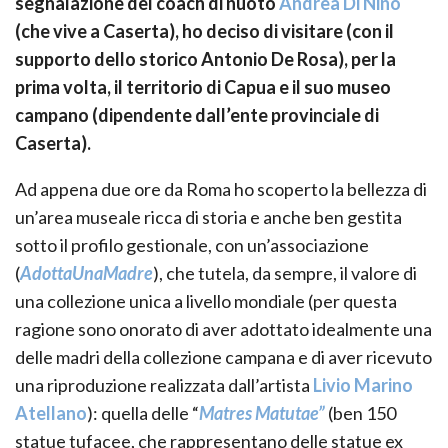
segnalazione del coach di nuoto
Andrea Di Nino
(che vive a Caserta), ho deciso di visitare (con il
supporto dello storico Antonio De Rosa), per la
prima volta, il territorio di Capua e il suo museo
campano (dipendente dall’ente provinciale di
Caserta).
Ad appena due ore da Roma ho scoperto la bellezza di
un’area museale ricca di storia e anche ben gestita
sotto il profilo gestionale, con un’associazione
(
AdottaUnaMadre
), che tutela, da sempre, il valore di
una collezione unica a livello mondiale (per questa
ragione sono onorato di aver adottato idealmente una
delle madri della collezione campana e di aver ricevuto
una riproduzione realizzata dall’artista
Livio Marino
Atellano
): quella delle “
Matres Matutae”
(ben 150
statue tufacee, che rappresentano delle statue ex