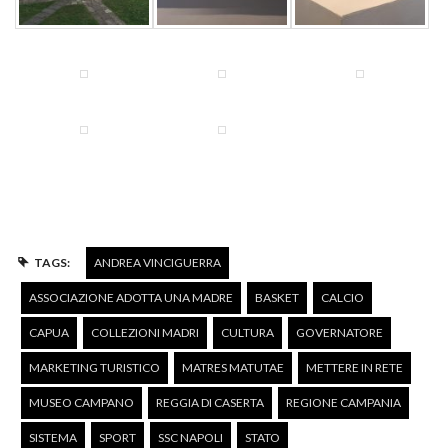
TAGS:
ANDREA VINCIGUERRA
ASSOCIAZIONE ADOTTA UNA MADRE
BASKET
CALCIO
CAPUA
COLLEZIONI MADRI
CULTURA
GOVERNATORE
MARKETING TURISTICO
MATRES MATUTAE
METTERE IN RETE
MUSEO CAMPANO
REGGIA DI CASERTA
REGIONE CAMPANIA
SISTEMA
SPORT
SSC NAPOLI
STATO