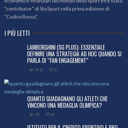
economico-finanziari del mondo dello sport ed è stata
"contributor" di SkySport nella prima edizione di
"CodiceRosso".
I PIÙ LETTI
LAMBORGHINI (SG PLUS): ESSENZIALE
DEFINIRE UNA STRATEGIA AD HOC QUANDO SI
PARLA DI “FAN ENGAGEMENT”
98.3K
83
QUANTO GUADAGNANO GLI ATLETI CHE
VINCONO UNA MEDAGLIA OLIMPICA?
81K
40
ISTITUTO PER IL CREDITO SPORTIVO E PRO