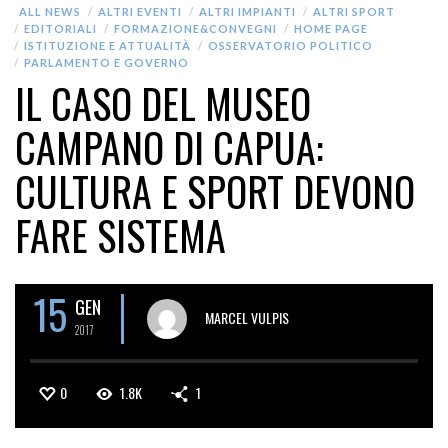
ALL NEWS
ALTRI EVENTI
ALTRI IMPIANTI
ALTRI SPORT
EDITORIALI
FORMAZIONE&CONVEGNI
HOME PAGE
ISTITUZIONE E ATTUALITÀ
OSSERVATORIO POLITICO
PARLAMENTO E GOVERNO
IL CASO DEL MUSEO
CAMPANO DI CAPUA:
CULTURA E SPORT DEVONO
FARE SISTEMA
15
GEN
MARCEL VULPIS
2017
0
1.8K
1