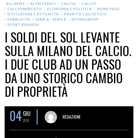
ALL NEWS
ALTRI EVENTI
CALCIO
CALCIO
CALCIOMERCATO
ECONOMIA E POLITICA
HOME PAGE
ISTITUZIONE E ATTUALITÀ
PRURITO CALCISTICO
PUBBLICITÀ
SERIE A - SERIE B
SPONSORSHIP
SPORT BUSINESS
I SOLDI DEL SOL LEVANTE
SULLA MILANO DEL CALCIO.
I DUE CLUB AD UN PASSO
DA UNO STORICO CAMBIO
DI PROPRIETÀ
04
GIU
REDAZIONE
2016