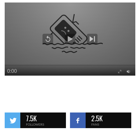
7.5K
2.5K
FOLLOWERS
FANS