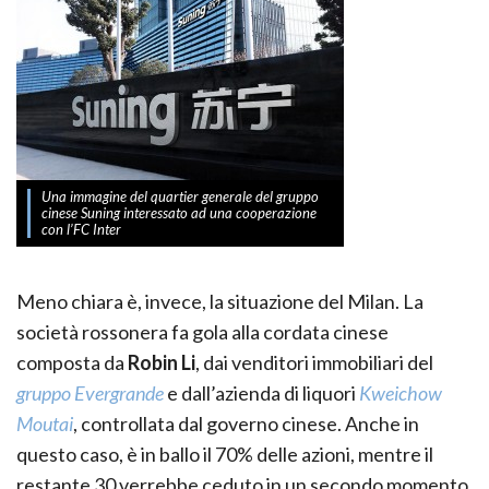
Una immagine del quartier generale del gruppo
cinese Suning interessato ad una cooperazione
con l’FC Inter
Meno chiara è, invece, la situazione del Milan. La
società rossonera fa gola alla cordata cinese
composta da
Robin Li
, dai venditori immobiliari del
gruppo Evergrande
e dall’azienda di liquori
Kweichow
Moutai
, controllata dal governo cinese. Anche in
questo caso, è in ballo il 70% delle azioni, mentre il
restante 30 verrebbe ceduto in un secondo momento.