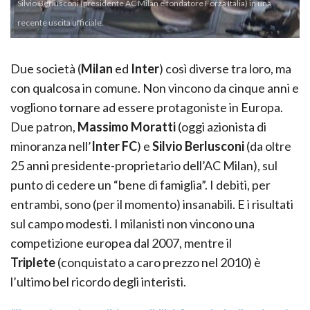
Silvio Berlusconi (presidente AC Milan e fondatore Forza Italia) in una
recente uscita ufficiale.
Due società (
Milan
ed
Inter
) così diverse tra loro, ma
con qualcosa in comune. Non vincono da cinque anni e
vogliono tornare ad essere protagoniste in Europa.
Due patron,
Massimo Moratti
(oggi azionista di
minoranza nell’
Inter FC
) e
Silvio Berlusconi
(da oltre
25 anni presidente-proprietario dell’AC Milan), sul
punto di cedere un “bene di famiglia”. I debiti, per
entrambi, sono (per il momento) insanabili. E i risultati
sul campo modesti. I milanisti non vincono una
competizione europea dal 2007, mentre il
Triplete
(conquistato a caro prezzo nel 2010) è
l’ultimo bel ricordo degli interisti.