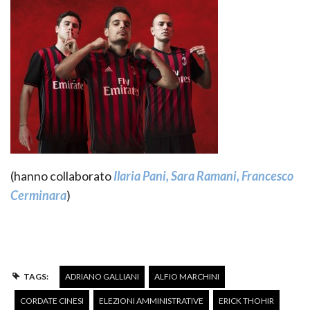
(hanno collaborato
Ilaria Pani, Sara Ramani, Francesco
Cerminara
)
TAGS:
ADRIANO GALLIANI
ALFIO MARCHINI
CORDATE CINESI
ELEZIONI AMMINISTRATIVE
ERICK THOHIR