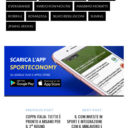
EVERGRANDE
KWEICHOW MOUTAI
MASSIMO MORATTI
ROBIN LI
ROMA2016
SILVIO BERLUSCONI
SUNING
ZHANG JIDONG
PREVIOUS POST
NEXT POST
COPPA ITALIA: TUTTO È
IL CONI INVESTE IN
PRONTO A MISANO PER
SPORT E INTEGRAZIONE
IL 2° ROUND
CON IL MINLAVORO E