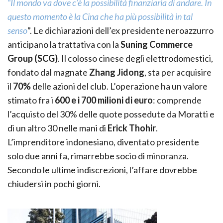
“Il mondo va dove c’è la possibilità finanziaria di andare. In
questo momento è la Cina che ha più possibilità in tal
senso
”. Le dichiarazioni dell’ex presidente neroazzurro
anticipano la trattativa con la
Suning Commerce
Group (SCG)
. Il colosso cinese degli elettrodomestici,
fondato dal magnate
Zhang Jidong
, sta per acquisire
il
70%
delle azioni del club. L’operazione ha un valore
stimato fra i
600 e i 700 milioni di euro
: comprende
l’acquisto del 30% delle quote possedute da Moratti e
di un altro 30 nelle mani di
Erick Thohir
.
L’imprenditore indonesiano, diventato presidente
solo due anni fa, rimarrebbe socio di minoranza.
Secondo le ultime indiscrezioni, l’affare dovrebbe
chiudersi in pochi giorni.