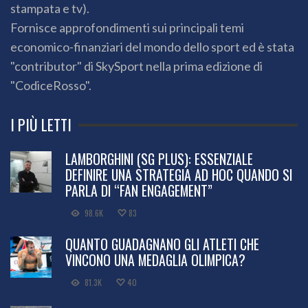
stampata e tv).
Fornisce approfondimenti sui principali temi
economico-finanziari del mondo dello sport ed è stata
"contributor" di SkySport nella prima edizione di
"CodiceRosso".
I PIÙ LETTI
LAMBORGHINI (SG PLUS): ESSENZIALE
DEFINIRE UNA STRATEGIA AD HOC QUANDO SI
PARLA DI “FAN ENGAGEMENT”
98.6K
83
QUANTO GUADAGNANO GLI ATLETI CHE
VINCONO UNA MEDAGLIA OLIMPICA?
81.3K
40