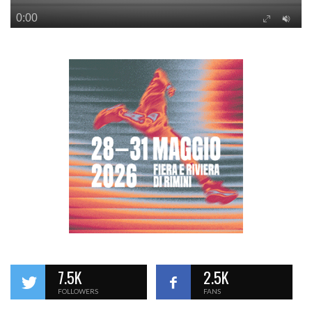
7.5K
2.5K
FOLLOWERS
FANS