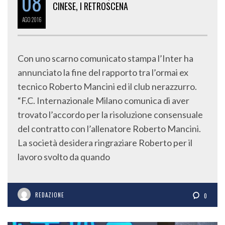
08
CINESE, I RETROSCENA
AGO
2016
Con uno scarno comunicato stampa l’Inter ha
annunciato la fine del rapporto tra l’ormai ex
tecnico Roberto Mancini ed il club nerazzurro.
“F.C. Internazionale Milano comunica di aver
trovato l’accordo per la risoluzione consensuale
del contratto con l’allenatore Roberto Mancini.
La società desidera ringraziare Roberto per il
lavoro svolto da quando
REDAZIONE
0