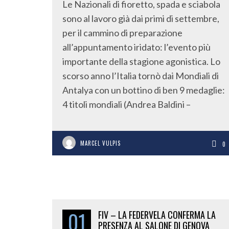
Le Nazionali di fioretto, spada e sciabola
sono al lavoro già dai primi di settembre,
per il cammino di preparazione
all’appuntamento iridato: l’evento più
importante della stagione agonistica. Lo
scorso anno l’Italia tornò dai Mondiali di
Antalya con un bottino di ben 9 medaglie:
4 titoli mondiali (Andrea Baldini –
MARCEL VULPIS
0
01
FIV – LA FEDERVELA CONFERMA LA
PRESENZA AL SALONE DI GENOVA