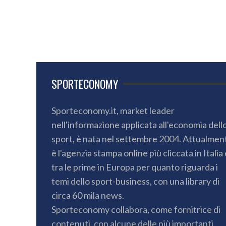
SPORTECONOMY
Sporteconomy.it, market leader
nell'informazione applicata all'economia dell
sport, è nata nel settembre 2004. Attualmen
è l'agenzia stampa online più cliccata in Italia 
tra le prime in Europa per quanto riguarda i
temi dello sport-business, con una library di
circa 60 mila news.
Sporteconomy collabora, come fornitrice di
contenuti, con alcune delle più importanti