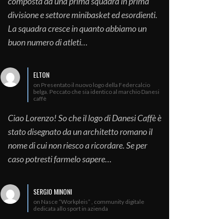
composta da una prima squadra in prima
divisione e settore minibasket ed esordienti.
La squadra cresce in quanto abbiamo un
buon numero di atleti…
ELTON
on Presentato il nuovo logo della Federcalcio
belga. Peccato che sia identico al marchio Danesi
caffè
Ciao Lorenzo! So che il logo di Danesi Caffè è
stato disegnato da un architetto romano il
nome di cui non riesco a ricordare. Se per
caso potresti farmelo sapere…
SERGIO MINONI
on Nasce “Workpleis” , community digitale
dedicata allo sport in azienda