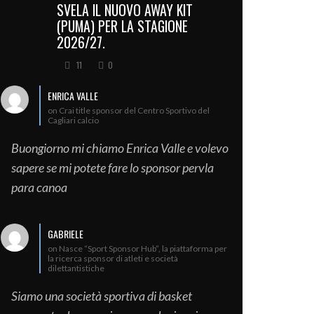
SVELA IL NUOVO AWAY KIT
(PUMA) PER LA STAGIONE
2026/27.
11
0
ENRICA VALLE
on Crai title sponsor del Centro Sportivo del
Cagliari calcio
Buongiorno mi chiamo Enrica Valle e volevo
sapere se mi potete fare lo sponsor pervla
para canoa
GABRIELE
on Nasce “Sport Sponsor Hub”, la piattaforma per
la ricerca sponsor di atleti e società
dilettantistiche
Siamo una società sportiva di basket