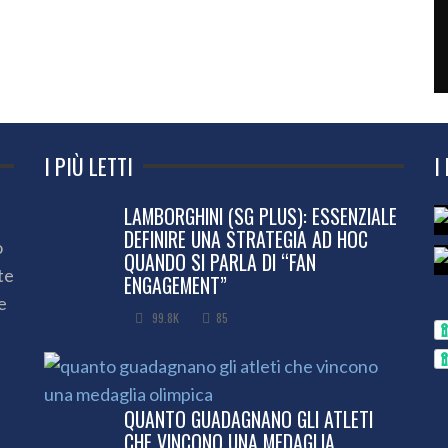
I PIÙ LETTI
I
LAMBORGHINI (SG PLUS): ESSENZIALE
DEFINIRE UNA STRATEGIA AD HOC
o
QUANDO SI PARLA DI “FAN
te
ENGAGEMENT”
e
99.8K
85
QUANTO GUADAGNANO GLI ATLETI
CHE VINCONO UNA MEDAGLIA