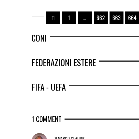
1
…
662
663
664
CONI
FEDERAZIONI ESTERE
FIFA - UEFA
1
COMMENT
DI MARCO CLAUDIO