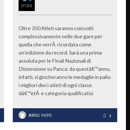
OTT
2010
Oltre 350 Atleti saranno coinvolti
complessivamente nelle due gare per
quella che verrÃ ricordata come
un’edizione da record. Sarà una prima
assoluta per le Finali Nazionali di
Distensione su Panca: da questâ€™anno,
infatti, si giocheranno le medaglie in palio
i migliori dieci atleti di ogni classe
dâ€™etÃ e categoria qualificatisi
MARCEL VULPIS
0