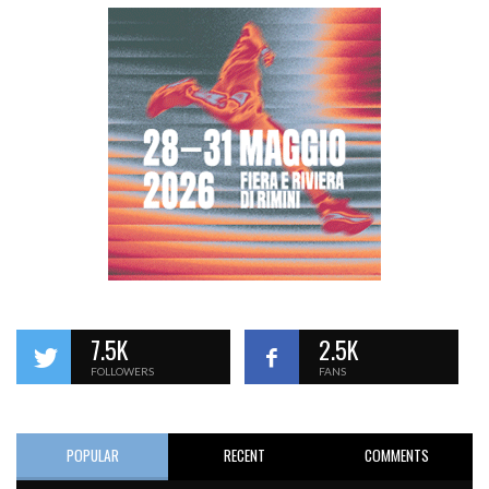
7.5K
2.5K
FOLLOWERS
FANS
POPULAR
RECENT
COMMENTS