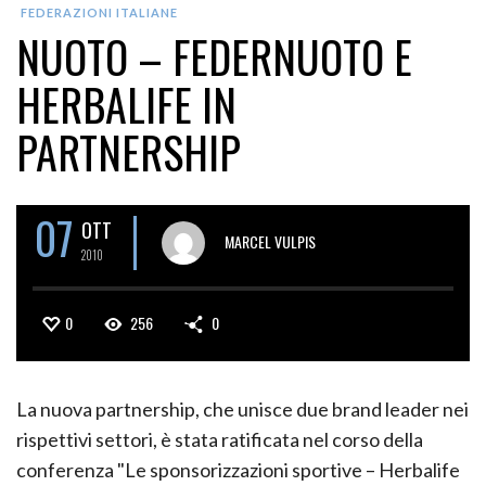
FEDERAZIONI ITALIANE
NUOTO – FEDERNUOTO E
HERBALIFE IN
PARTNERSHIP
07
OTT
MARCEL VULPIS
2010
0
256
0
La nuova partnership, che unisce due brand leader nei
rispettivi settori, è stata ratificata nel corso della
conferenza "Le sponsorizzazioni sportive – Herbalife