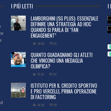
I PIÙ LETTI
I
LAMBORGHINI (SG PLUS): ESSENZIALE
DEFINIRE UNA STRATEGIA AD HOC
o
QUANDO SI PARLA DI “FAN
te
ENGAGEMENT”
e
98.6K
83
QUANTO GUADAGNANO GLI ATLETI
CHE VINCONO UNA MEDAGLIA
OLIMPICA?
81.3K
40
ISTITUTO PER IL CREDITO SPORTIVO
E PRO VERCELLI, PRIMA OPERAZIONE
DI FACTORING
ed
66.3K
48