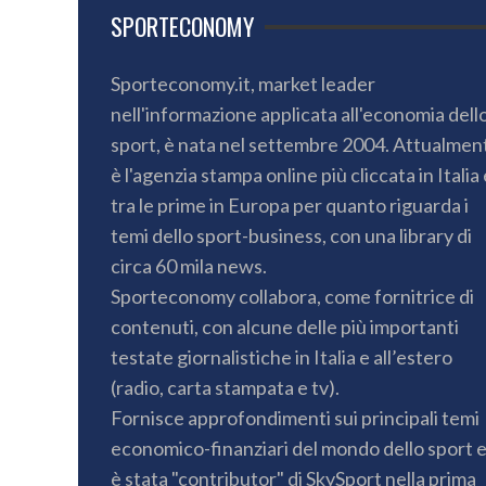
SPORTECONOMY
Sporteconomy.it, market leader
nell'informazione applicata all'economia dell
sport, è nata nel settembre 2004. Attualmen
è l'agenzia stampa online più cliccata in Italia 
tra le prime in Europa per quanto riguarda i
temi dello sport-business, con una library di
circa 60 mila news.
Sporteconomy collabora, come fornitrice di
contenuti, con alcune delle più importanti
testate giornalistiche in Italia e all’estero
(radio, carta stampata e tv).
Fornisce approfondimenti sui principali temi
economico-finanziari del mondo dello sport 
è stata "contributor" di SkySport nella prima