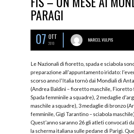
FIS – UN MESE AI MON
PARAGI
07
OTT
MARCEL VULPIS
2010
Le Nazionali di fioretto, spada e sciabola sono
preparazione all’appuntamento iridato: l’eve
scorso anno l’Italia tornò dai Mondiali di Anta
(Andrea Baldini – fioretto maschile, Fioretto
Spada femminile a squadre), 2 medaglie d’arg
maschile a squadre), 3 medaglie di bronzo (Ar
femminile, Gigi Tarantino – sciabola maschile)
Quest’anno saranno 26 gli atleti convocati d
la scherma italiana sulle pedane di Parigi. Qu