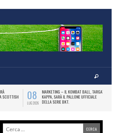
08
10
IRÀ
MARKETING – IL KOMBAT BALL, TARGATO
F
LA SCOTTISH
KAPPA, SARÀ IL PALLONE UFFICIALE
A
DELLA SERIE BKT.
LUG 2026
LUG 2026