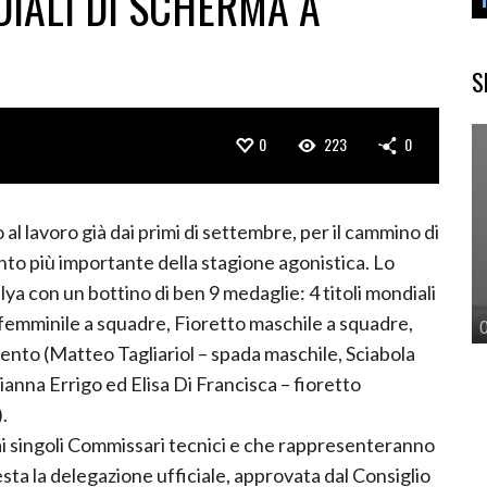
DIALI DI SCHERMA A
S
0
223
0
 al lavoro già dai primi di settembre, per il cammino di
nto più importante della stagione agonistica. Lo
lya con un bottino di ben 9 medaglie: 4 titoli mondiali
 femminile a squadre, Fioretto maschile a squadre,
ento (Matteo Tagliariol – spada maschile, Sciabola
ianna Errigo ed Elisa Di Francisca – fioretto
.
ai singoli Commissari tecnici e che rappresenteranno
esta la delegazione ufficiale, approvata dal Consiglio