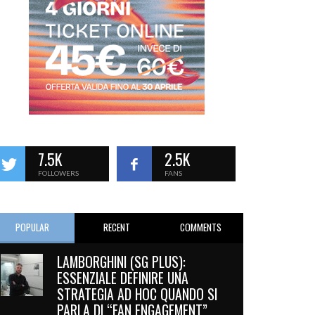
7.5K
2.5K
FOLLOWERS
FANS
POPULAR
RECENT
COMMENTS
LAMBORGHINI (SG PLUS):
ESSENZIALE DEFINIRE UNA
STRATEGIA AD HOC QUANDO SI
PARLA DI “FAN ENGAGEMENT”