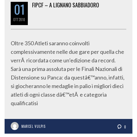
01
FIPCF – A LIGNANO SABBIADORO
OTT
2010
Oltre 350 Atleti saranno coinvolti
complessivamente nelle due gare per quella che
verrÃ ricordata come un’edizione da record.
Sarà una prima assoluta per le Finali Nazionali di
Distensione su Panca: da questâ€™anno, infatti,
si giocheranno le medaglie in palio i migliori dieci
atleti di ogni classe dâ€™etÃ e categoria
qualificatisi
MARCEL VULPIS
0