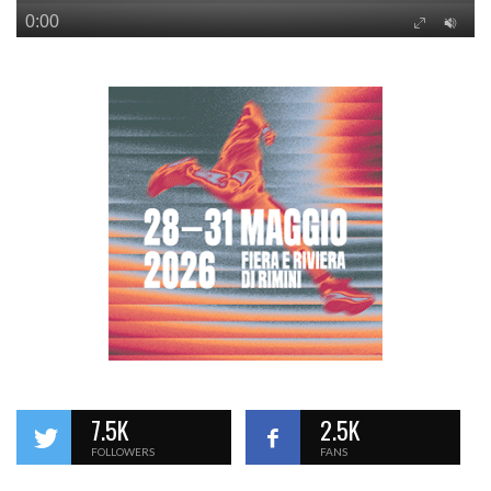
7.5K
2.5K
FOLLOWERS
FANS