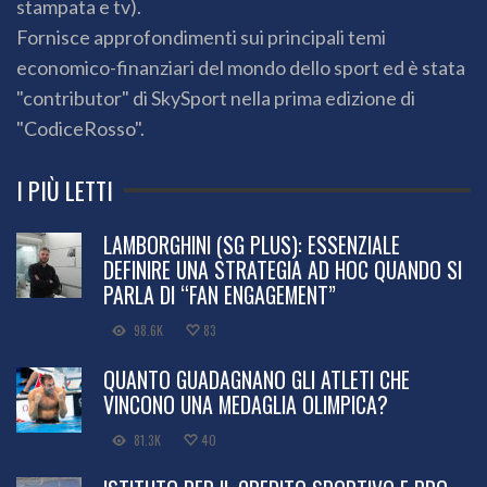
stampata e tv).
Fornisce approfondimenti sui principali temi
economico-finanziari del mondo dello sport ed è stata
"contributor" di SkySport nella prima edizione di
"CodiceRosso".
I PIÙ LETTI
LAMBORGHINI (SG PLUS): ESSENZIALE
DEFINIRE UNA STRATEGIA AD HOC QUANDO SI
PARLA DI “FAN ENGAGEMENT”
98.6K
83
QUANTO GUADAGNANO GLI ATLETI CHE
VINCONO UNA MEDAGLIA OLIMPICA?
81.3K
40