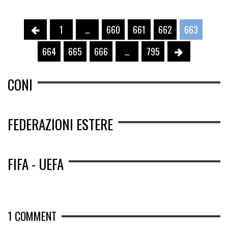
1
…
660
661
662
663
664
665
666
…
795
CONI
FEDERAZIONI ESTERE
FIFA - UEFA
1
COMMENT