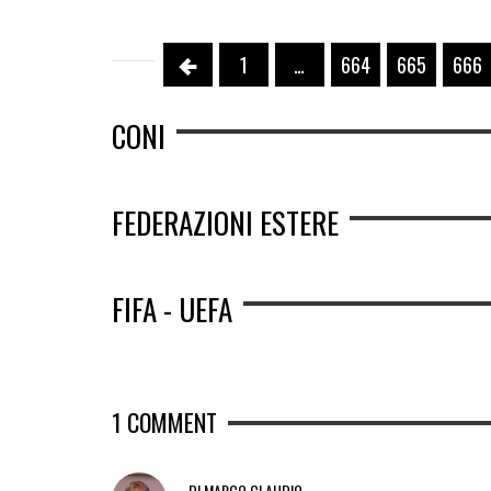
1
…
664
665
666
CONI
FEDERAZIONI ESTERE
FIFA - UEFA
1
COMMENT
DI MARCO CLAUDIO