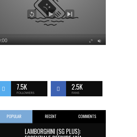
7.5K
2.5K
FOLLOWERS
FANS
POPULAR
RECENT
COMMENTS
LAMBORGHINI (SG PLUS):