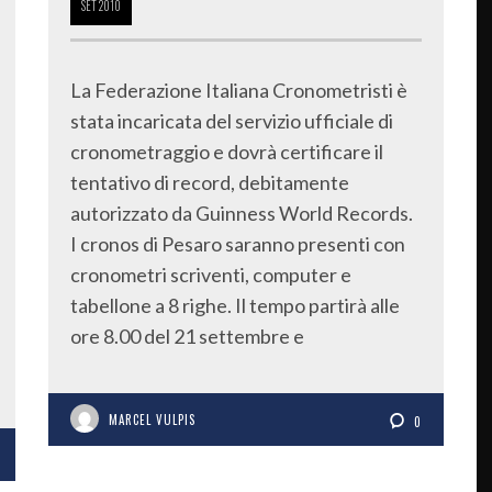
SET
2010
La Federazione Italiana Cronometristi è
stata incaricata del servizio ufficiale di
cronometraggio e dovrà certificare il
tentativo di record, debitamente
autorizzato da Guinness World Records.
I cronos di Pesaro saranno presenti con
cronometri scriventi, computer e
tabellone a 8 righe. Il tempo partirà alle
ore 8.00 del 21 settembre e
MARCEL VULPIS
0