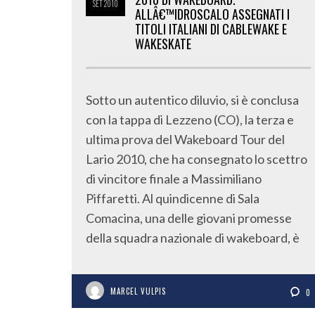
SET
2010
ALLÂ€™IDROSCALO ASSEGNATI I
TITOLI ITALIANI DI CABLEWAKE E
WAKESKATE
Sotto un autentico diluvio, si è conclusa
con la tappa di Lezzeno (CO), la terza e
ultima prova del Wakeboard Tour del
Lario 2010, che ha consegnato lo scettro
di vincitore finale a Massimiliano
Piffaretti. Al quindicenne di Sala
Comacina, una delle giovani promesse
della squadra nazionale di wakeboard, è
MARCEL VULPIS
0