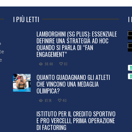
I PIÙ LETTI
I
LAMBORGHINI (SG PLUS): ESSENZIALE
DEFINIRE UNA STRATEGIA AD HOC
o
QUANDO SI PARLA DI “FAN
te
ENGAGEMENT”
e
98.4K
83
QUANTO GUADAGNANO GLI ATLETI
CHE VINCONO UNA MEDAGLIA
OLIMPICA?
81.1K
40
ISTITUTO PER IL CREDITO SPORTIVO
E PRO VERCELLI, PRIMA OPERAZIONE
DI FACTORING