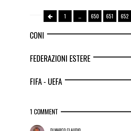
1
…
650
651
652
CONI
FEDERAZIONI ESTERE
FIFA - UEFA
1
COMMENT
DI MARCO CLAUDIO