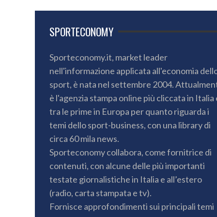
SPORTECONOMY
Sporteconomy.it, market leader
nell'informazione applicata all'economia dell
sport, è nata nel settembre 2004. Attualmen
è l'agenzia stampa online più cliccata in Italia 
tra le prime in Europa per quanto riguarda i
temi dello sport-business, con una library di
circa 60 mila news.
Sporteconomy collabora, come fornitrice di
contenuti, con alcune delle più importanti
testate giornalistiche in Italia e all’estero
(radio, carta stampata e tv).
Fornisce approfondimenti sui principali temi