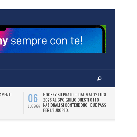
06
07
AMENTI
HOCKEY SU PRATO – DAL 9 AL 12 LUGLIO
LA
2026 AL CPO GIULIO ONESTI OTTO
(
NAZIONALI SI CONTENDONO I DUE PASS
OL
LUG 2026
LUG 2026
PER L’EUROPEO.
SI
DI