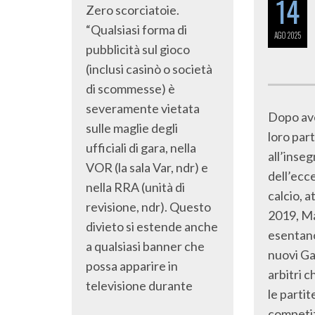
14
Zero scorciatoie.
“Qualsiasi forma di
AGO
2025
pubblicità sul gioco
(inclusi casinò o società
di scommesse) è
severamente vietata
Dopo ave
sulle maglie degli
loro par
ufficiali di gara, nella
all’inse
VOR (la sala Var, ndr) e
dell’ecc
nella RRA (unità di
calcio, a
revisione, ndr). Questo
2019, M
divieto si estende anche
esentano
a qualsiasi banner che
nuovi Ga
possa apparire in
arbitri 
televisione durante
le partit
competiz