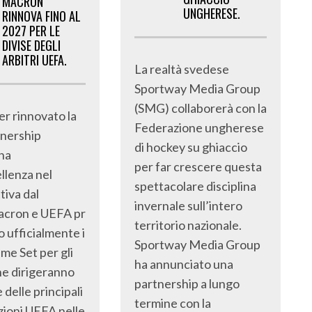
MACRON
UNGHERESE.
RINNOVA FINO AL
2027 PER LE
DIVISE DEGLI
ARBITRI UEFA.
La realtà svedese
Sportway Media Group
(SMG) collaborerà con la
r rinnovato la
Federazione ungherese
tnership
di hockey su ghiaccio
gna
per far crescere questa
ellenza nel
spettacolare disciplina
ttiva dal
invernale sull’intero
acron e UEFA pr
territorio nazionale.
 ufficialmente i
Sportway Media Group
me Set per gli
ha annunciato una
che dirigeranno
partnership a lungo
e delle principali
termine con la
ioni UEFA nelle