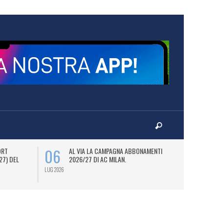
06
08
ORT
AL VIA LA CAMPAGNA ABBONAMENTI
M
27) DEL
2026/27 DI AC MILAN.
D
JO
LUG 2026
LUG 2026