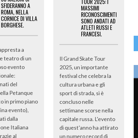
TOUR 2025: I
SFIDERANNO A
MASSIMI
ROMA, NELLA
RICONOSCIMENTI
CORNICE DI VILLA
SONO ANDATI AD
BORGHESE.
ATLETI RUSSI E
FRANCESI.
appresta a
e teatro di un
Il Grand Skate Tour
oso evento
2025, un importante
ionale:
festival che celebra la
nati del
cultura urbana e gli
ella Petanque
sport di strada, si è
to in primo piano
concluso nelle
dina evento),
settimane scorse nella
ti dalla
capitale russa. L’evento
one Italiana
di quest’anno ha attirato
razie al
un numero record di