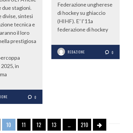
Federazione ungherese
 due stagioni.
di hockey su ghiaccio
divise, sintesi
(HIHF). E’ l’11a
azione tecnica e
federazione di hockey
aranno il loro
nella prestigiosa
REDAZIONE
0
percoppa
2025, in
mma
ZIONE
0
10
11
12
13
…
210