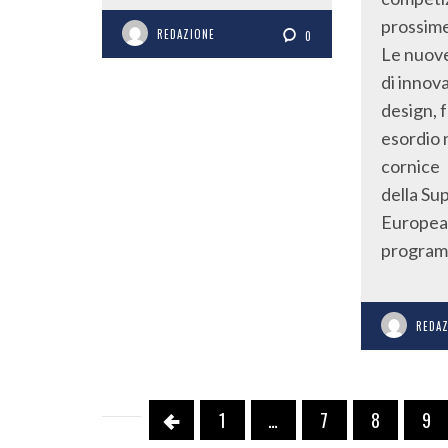
prossime
REDAZIONE
0
Le nuove 
di innov
design, f
esordio 
cornice
della Su
Europea 
progra
REDA
1
…
7
8
9