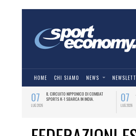
HOME
CHI SIAMO
NEWS
NEWSLET
07
07
NDESLIGA2
IL CIRCUITO NIPPONICO DI COMBAT
SPORTS K-1 SBARCA IN INDIA.
LUG 2026
LUG 2026
FEDERAZIONI E