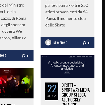
 del Ministro
partecipanti – oltre 250
ort, della
atleti provenienti da 64
Lazio, di Roma
Paesi. Il momento clou
, degli sponsor
dello Skate
B, ovvero We
acron, Allianz e
REDAZIONE
0
ZIONE
0
22
DIRITTI –
SPORTWAY MEDIA
GROUP SI LEGA
AGO
2025
ALL’HOCKEY
GHIACCIO