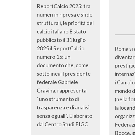
ReportCalcio 2025: tra
numeri in ripresa e sfide
strutturali, le priorità del
calcio italiano È stato
pubblicato il 31 luglio
2025 il ReportCalcio
Roma si 
numero 15: un
diventar
documento che, come
prestigi
sottolinea il presidente
internaz
federale Gabriele
i Campio
Gravina, rappresenta
mondo d
“uno strumento di
(nella fo
trasparenza e di analisi
la locan
senza eguali”. Elaborato
organizza
dal Centro Studi FIGC
Federazi
Bocce, g