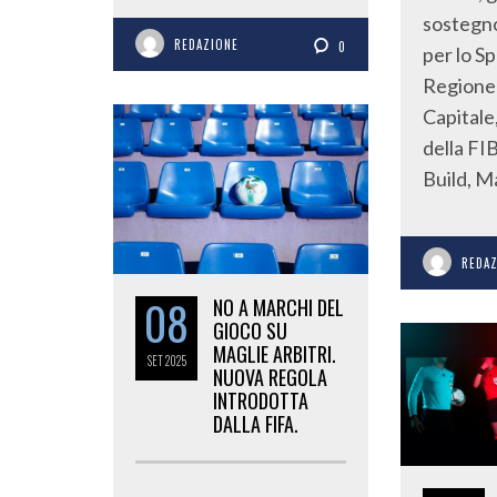
sostegno
REDAZIONE
0
per lo Sp
Regione 
Capitale
della FI
Build, M
REDA
08
NO A MARCHI DEL
GIOCO SU
MAGLIE ARBITRI.
SET
2025
NUOVA REGOLA
INTRODOTTA
DALLA FIFA.