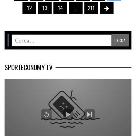
12
13
14
…
211
SPORTECONOMY TV