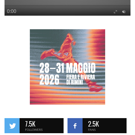
7.5K
2.5K
FOLLOWERS
FANS