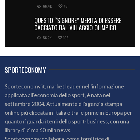
66.4K
48
QUESTO “SIGNORE” MERITA DI ESSERE
CACCIATO DAL VILLAGGIO OLIMPICO
56.7K
106
SPORTECONOMY
Sporteconomy.it, market leader nell'informazione
applicata all'economia dello sport, è nata nel
settembre 2004. Attualmente è l'agenzia stampa
online più cliccata in Italia e tra le prime in Europa per
quanto riguarda i temi dello sport-business, con una
library di circa 60 mila news.
Sporteconomy collabora, come fornitrice di