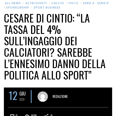
ALL NEWS
ALTRI EVENTI
CALCIO
FISCO
SERIE A - SERIE B
SPONSORSHIP
SPORT BUSINESS
CESARE DI CINTIO: “LA
TASSA DEL 4%
SULL’INGAGGIO DEI
CALCIATORI? SAREBBE
L’ENNESIMO DANNO DELLA
POLITICA ALLO SPORT”
12
GIU
REDAZIONE
2020
0
928
0