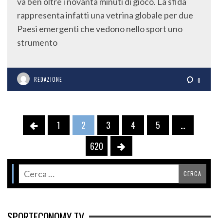
va ben oltre i novanta minuti di gioco. La sfida
rappresenta infatti una vetrina globale per due
Paesi emergenti che vedono nello sport uno
strumento
REDAZIONE
0
1
2
3
4
5
…
620
SPORTECONOMY TV