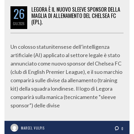
26
LEGORA È IL NUOVO SLEEVE SPONSOR DELLA
MAGLIA DI ALLENAMENTO DEL CHELSEA FC
(EPL).
GIU
2026
Un colosso statunitensese dell’intelligenza
artificiale (AI) applicato al settore legale è stato
annunciato come nuovo sponsor del Chelsea FC
(club di English Premier League), e il suo marchio
comparirà sulle divise da allenamento (training
kit) della squadra londinese. Il logo di Legora
comparirà sulla manica (tecnicamente “sleeve
sponsor”) delle divise
MARCEL VULPIS
0