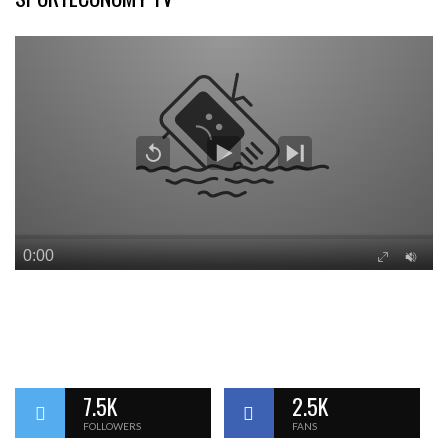
7.5K
2.5K
FOLLOWERS
FANS