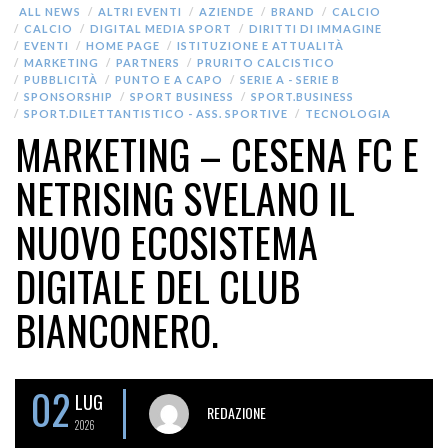
ALL NEWS
ALTRI EVENTI
AZIENDE
BRAND
CALCIO
CALCIO
DIGITAL MEDIA SPORT
DIRITTI DI IMMAGINE
EVENTI
HOME PAGE
ISTITUZIONE E ATTUALITÀ
MARKETING
PARTNERS
PRURITO CALCISTICO
PUBBLICITÀ
PUNTO E A CAPO
SERIE A - SERIE B
SPONSORSHIP
SPORT BUSINESS
SPORT.BUSINESS
SPORT.DILETTANTISTICO - ASS. SPORTIVE
TECNOLOGIA
MARKETING – CESENA FC E
NETRISING SVELANO IL
NUOVO ECOSISTEMA
DIGITALE DEL CLUB
BIANCONERO.
02
LUG
REDAZIONE
2026