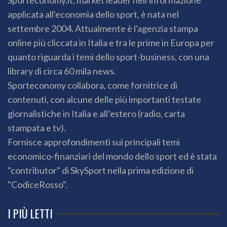
Sporteconomy.it, market leader nell'informazione
applicata all'economia dello sport, è nata nel
settembre 2004. Attualmente è l'agenzia stampa
online più cliccata in Italia e tra le prime in Europa per
quanto riguarda i temi dello sport-business, con una
library di circa 60 mila news.
Sporteconomy collabora, come fornitrice di
contenuti, con alcune delle più importanti testate
giornalistiche in Italia e all’estero (radio, carta
stampata e tv).
Fornisce approfondimenti sui principali temi
economico-finanziari del mondo dello sport ed è stata
"contributor" di SkySport nella prima edizione di
"CodiceRosso".
I PIÙ LETTI