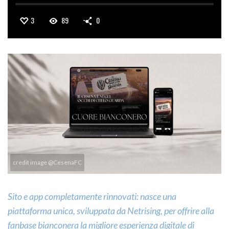
3
89
0
credit image @CesenaFC
Sito e app completamente rinnovati: nasce una
piattaforma unica, sviluppata da Netrising, per offrire alla
fanbase bianconera la migliore esperienza digitale di