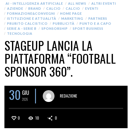
AI - INTELLIGENZA ARTIFICIALE
ALL NEWS
ALTRI EVENTI
AZIENDE
BRAND
CALCIO
CALCIO
EVENTI
FORMAZIONE&CONVEGNI
HOME PAGE
ISTITUZIONE E ATTUALITÀ
MARKETING
PARTNERS
PRURITO CALCISTICO
PUBBLICITÀ
PUNTO E A CAPO
SERIE A - SERIE B
SPONSORSHIP
SPORT BUSINESS
TECNOLOGIA
STAGEUP LANCIA LA
PIATTAFORMA “FOOTBALL
SPONSOR 360”.
30
GIU
REDAZIONE
2026
0
10
0