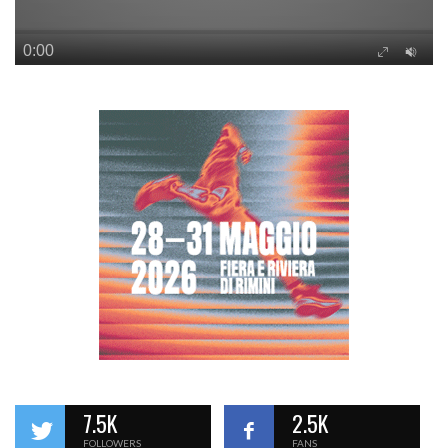
7.5K
2.5K
FOLLOWERS
FANS