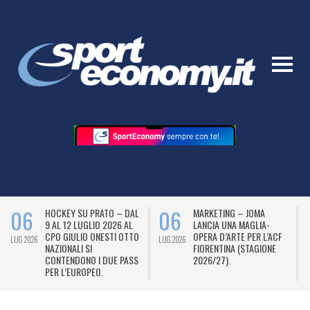
06
06
HOCKEY SU PRATO – DAL
MARKETING – JOMA
9 AL 12 LUGLIO 2026 AL
LANCIA UNA MAGLIA-
CPO GIULIO ONESTI OTTO
OPERA D’ARTE PER L’ACF
LUG 2026
LUG 2026
L
NAZIONALI SI
FIORENTINA (STAGIONE
CONTENDONO I DUE PASS
2026/27).
PER L’EUROPEO.