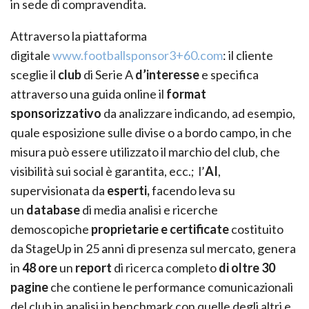
in sede di compravendita.
Attraverso la piattaforma
digitale
www.footballsponsor3+60.com
: il cliente
sceglie il
club
di Serie A
d’interesse
e specifica
attraverso una guida online il
format
sponsorizzativo
da analizzare indicando, ad esempio,
quale esposizione sulle divise o a bordo campo, in che
misura può essere utilizzato il marchio del club, che
visibilità sui social è garantita, ecc.; l’
AI
,
supervisionata da
esperti,
facendo leva su
un
database
di media analisi e ricerche
demoscopiche
proprietarie e certificate
costituito
da StageUp in 25 anni di presenza sul mercato, genera
in
48 ore
un
report
di ricerca completo
di oltre 30
pagine
che contiene le performance comunicazionali
del club in analisi in benchmark con quelle degli altri e