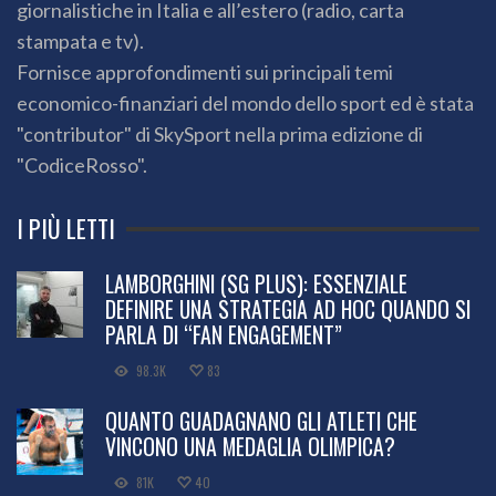
giornalistiche in Italia e all’estero (radio, carta
stampata e tv).
Fornisce approfondimenti sui principali temi
economico-finanziari del mondo dello sport ed è stata
"contributor" di SkySport nella prima edizione di
"CodiceRosso".
I PIÙ LETTI
LAMBORGHINI (SG PLUS): ESSENZIALE
DEFINIRE UNA STRATEGIA AD HOC QUANDO SI
PARLA DI “FAN ENGAGEMENT”
98.3K
83
QUANTO GUADAGNANO GLI ATLETI CHE
VINCONO UNA MEDAGLIA OLIMPICA?
81K
40