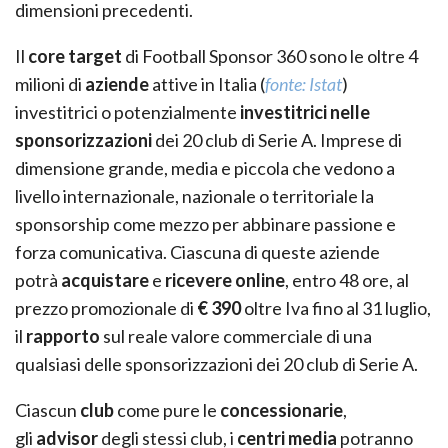
dimensioni precedenti.
Il
core target
di Football Sponsor 360 sono le oltre 4
milioni di
aziende
attive in Italia (
fonte: Istat
)
investitrici o potenzialmente
investitrici nelle
sponsorizzazioni
dei 20 club di Serie A. Imprese di
dimensione grande, media e piccola che vedono a
livello internazionale, nazionale o territoriale la
sponsorship come mezzo per abbinare passione e
forza comunicativa. Ciascuna di queste aziende
potrà
acquistare
e
ricevere online
, entro 48 ore, al
prezzo promozionale di
€ 390
oltre Iva fino al 31 luglio,
il
rapporto
sul reale valore commerciale di una
qualsiasi delle sponsorizzazioni dei 20 club di Serie A.
Ciascun
club
come pure le
concessionarie
,
gli
advisor
degli stessi club, i
centri media
potranno