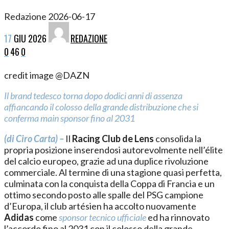
Redazione
2026-06-17
17
GIU
2026
REDAZIONE
0
46
0
credit image @DAZN
Il brand tedesco torna dopo dodici anni di assenza
affiancando il colosso della grande distribuzione che si
conferma main sponsor fino al 2031
(di Ciro Carta) –
Il
Racing Club de Lens
consolida la
propria posizione inserendosi autorevolmente nell’élite
del calcio europeo, grazie ad una duplice rivoluzione
commerciale. Al termine di una stagione quasi perfetta,
culminata con la conquista della Coppa di Francia e un
ottimo secondo posto alle spalle del PSG campione
d’Europa, il club artésien ha accolto nuovamente
Adidas
come
sponsor tecnico ufficiale
ed ha rinnovato
l’accordo fino al 2031 con il colosso della grande