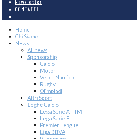
Newsletter
CONTATTI
Home
Chi Siamo
News
All news
Sponsorship
Calcio
Motori
Vela – Nautica
Rugby
Olimpiadi
Altri Sport
Leghe Calcio
Lega Serie A-TIM
Lega Serie B
Premier League
Liga BBVA
Bundesliga