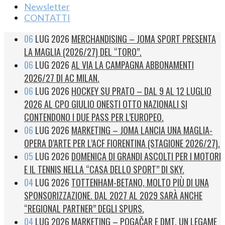
Newsletter
CONTATTI
06
LUG 2026
MERCHANDISING – JOMA SPORT PRESENTA
LA MAGLIA (2026/27) DEL “TORO”.
06
LUG 2026
AL VIA LA CAMPAGNA ABBONAMENTI
2026/27 DI AC MILAN.
06
LUG 2026
HOCKEY SU PRATO – DAL 9 AL 12 LUGLIO
2026 AL CPO GIULIO ONESTI OTTO NAZIONALI SI
CONTENDONO I DUE PASS PER L’EUROPEO.
06
LUG 2026
MARKETING – JOMA LANCIA UNA MAGLIA-
OPERA D’ARTE PER L’ACF FIORENTINA (STAGIONE 2026/27).
05
LUG 2026
DOMENICA DI GRANDI ASCOLTI PER I MOTORI
E IL TENNIS NELLA “CASA DELLO SPORT” DI SKY.
04
LUG 2026
TOTTENHAM-BETANO, MOLTO PIÙ DI UNA
SPONSORIZZAZIONE. DAL 2027 AL 2029 SARÀ ANCHE
“REGIONAL PARTNER” DEGLI SPURS.
04
LUG 2026
MARKETING – POGAČAR E DMT, UN LEGAME