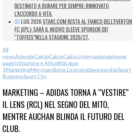
DESTINATO A DURARE PER SEMPRE: RINNOVATO
L’ACCORDO A VITA.
03
LUG 2026
STAKE.COM RESTA AL FIANCO DELL’EVERTON
FC (EPL): SARÀ IL NUOVO SLEEVE SPONSOR DEI
“TOFFEES”NELLA STAGIONE 2026/27.
All
news
Aziende
Calcio
Calcio
Calcio.Internazionale
home
page
Istituzione e Attualità
Ligue
1
Marketing
Merchandising Licensing
Sponsorship
Sport
Business
Sport City
MARKETING – ADIDAS TORNA A “VESTIRE”
IL LENS (RCL) NEL SEGNO DEL MITO,
MENTRE AUCHAN BLINDA IL FUTURO DEL
CLUB.