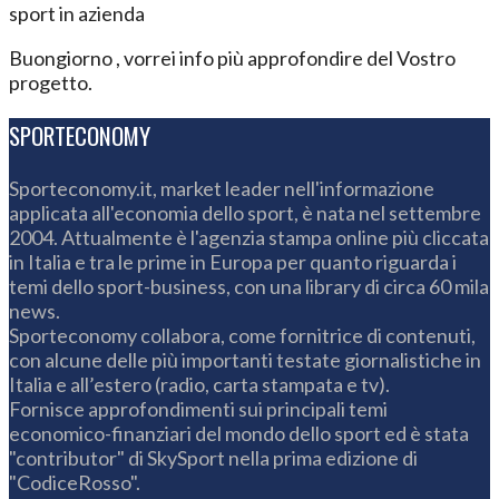
sport in azienda
Buongiorno , vorrei info più approfondire del Vostro
progetto.
SPORTECONOMY
Sporteconomy.it, market leader nell'informazione
applicata all'economia dello sport, è nata nel settembre
2004. Attualmente è l'agenzia stampa online più cliccata
in Italia e tra le prime in Europa per quanto riguarda i
temi dello sport-business, con una library di circa 60 mila
news.
Sporteconomy collabora, come fornitrice di contenuti,
con alcune delle più importanti testate giornalistiche in
Italia e all’estero (radio, carta stampata e tv).
Fornisce approfondimenti sui principali temi
economico-finanziari del mondo dello sport ed è stata
"contributor" di SkySport nella prima edizione di
"CodiceRosso".