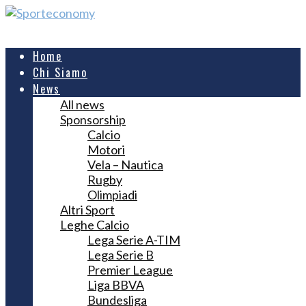
Home
Chi Siamo
News
All news
Sponsorship
Calcio
Motori
Vela – Nautica
Rugby
Olimpiadi
Altri Sport
Leghe Calcio
Lega Serie A-TIM
Lega Serie B
Premier League
Liga BBVA
Bundesliga