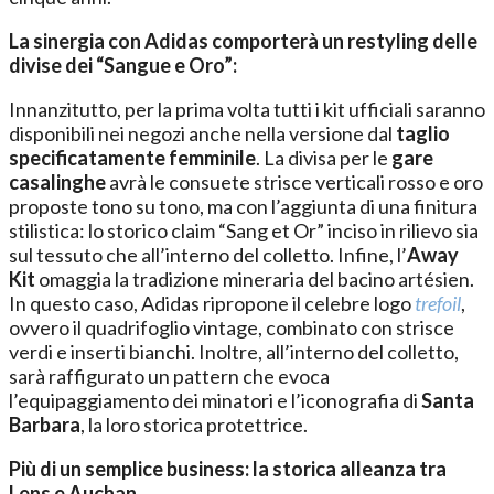
La sinergia con Adidas comporterà un restyling delle
divise dei “Sangue e Oro”:
Innanzitutto, per la prima volta tutti i kit ufficiali saranno
disponibili nei negozi anche nella versione dal
taglio
specificatamente femminile
. La divisa per le
gare
casalinghe
avrà le consuete strisce verticali rosso e oro
proposte tono su tono, ma con l’aggiunta di una finitura
stilistica: lo storico claim “Sang et Or” inciso in rilievo sia
sul tessuto che all’interno del colletto. Infine, l’
Away
Kit
omaggia la tradizione mineraria del bacino artésien.
In questo caso, Adidas ripropone il celebre logo
trefoil
,
ovvero il quadrifoglio vintage, combinato con strisce
verdi e inserti bianchi. Inoltre, all’interno del colletto,
sarà raffigurato un pattern che evoca
l’equipaggiamento dei minatori e l’iconografia di
Santa
Barbara
, la loro storica protettrice.
Più di un semplice business: la storica alleanza tra
Lens e Auchan