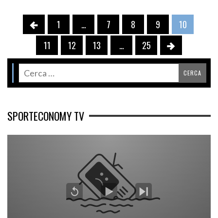
1
…
7
8
9
10
11
12
13
…
25
SPORTECONOMY TV