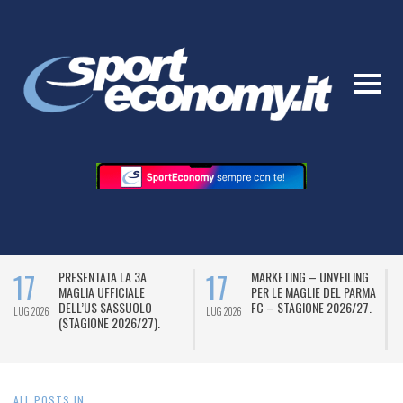
17
17
ATA LA 3A
MARKETING – UNVEILING
LA “VETRINA
UFFICIALE
PER LE MAGLIE DEL PARMA
SPORT PER 
S SASSUOLO
FC – STAGIONE 2026/27.
LBA FACEO
LUG 2026
LUG 2026
NE 2026/27).
ALL POSTS IN