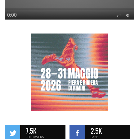
7.5K
2.5K
FOLLOWERS
FANS