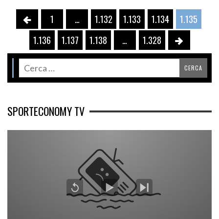
1
…
1.132
1.133
1.134
1.135
1.136
1.137
1.138
…
1.328
SPORTECONOMY TV