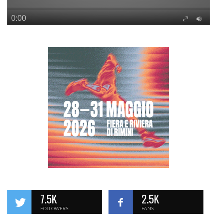
7.5K
2.5K
FOLLOWERS
FANS