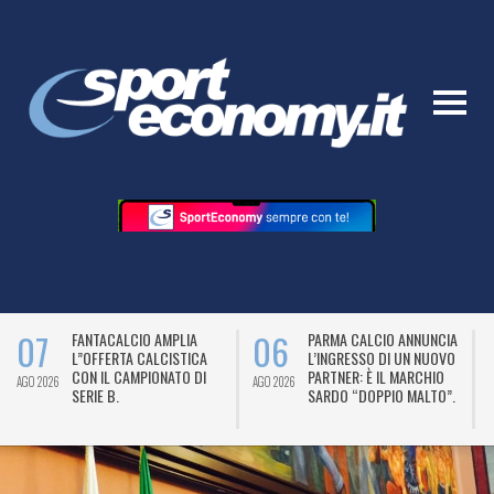
06
06
COMO 1907 VENTURES
MERCHANDISING –
ENTRA NEL CAPITALE DI
MACRON E UDINESE
“COLLECTO” SU UNA
SVELANO LA MAGLIA
AGO 2026
AGO 2026
VALUTAZIONE DI 45
AWAY (STAGIONE
MILIONI DI EURO.
2026/27).