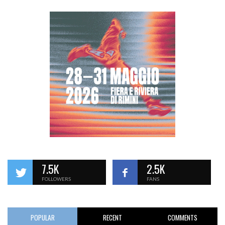
7.5K
2.5K
FOLLOWERS
FANS
POPULAR
RECENT
COMMENTS