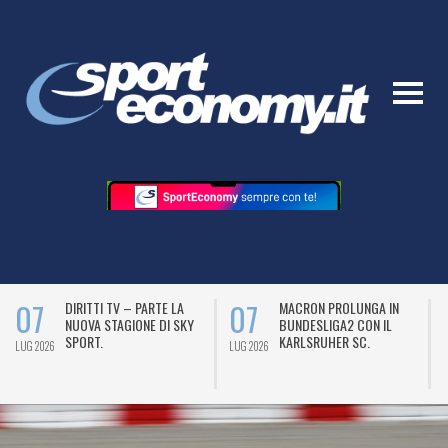
07
07
DIRITTI TV – PARTE LA
MACRON PROLUNGA IN
NUOVA STAGIONE DI SKY
BUNDESLIGA2 CON IL
SPORT.
KARLSRUHER SC.
LUG 2026
LUG 2026
L