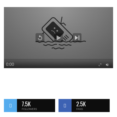
7.5K
2.5K
FOLLOWERS
FANS