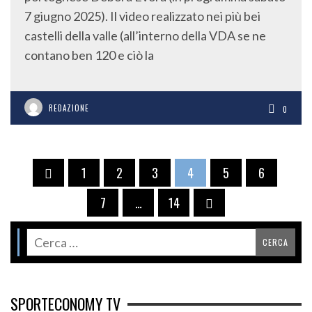
7 giugno 2025). Il video realizzato nei più bei
castelli della valle (all’interno della VDA se ne
contano ben 120 e ciò la
REDAZIONE
0
1
2
3
4
5
6
7
…
14
SPORTECONOMY TV