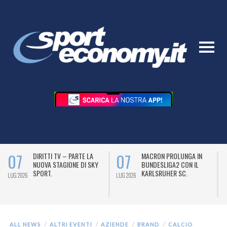
07
07
DIRITTI TV – PARTE LA
MACRON PROLUNGA IN
NUOVA STAGIONE DI SKY
BUNDESLIGA2 CON IL
SPORT.
KARLSRUHER SC.
LUG 2026
LUG 2026
L
ALL NEWS
ALTRI EVENTI
AZIENDE
BRAND
CALCIO