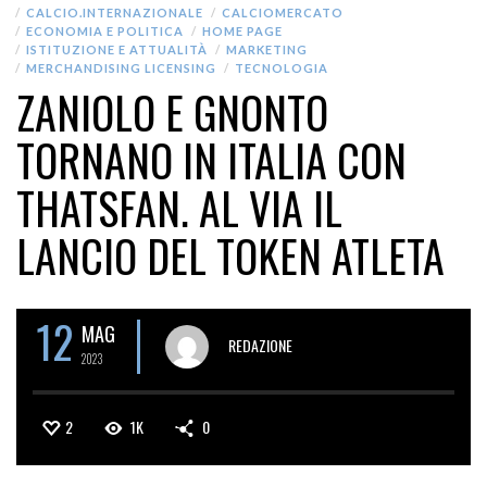
CALCIO.INTERNAZIONALE
CALCIOMERCATO
ECONOMIA E POLITICA
HOME PAGE
ISTITUZIONE E ATTUALITÀ
MARKETING
MERCHANDISING LICENSING
TECNOLOGIA
ZANIOLO E GNONTO
TORNANO IN ITALIA CON
THATSFAN. AL VIA IL
LANCIO DEL TOKEN ATLETA
12
MAG
REDAZIONE
2023
2
1K
0