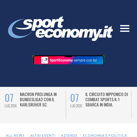
07
07
MACRON PROLUNGA IN
IL CIRCUITO NIPPONICO DI
BUNDESLIGA2 CON IL
COMBAT SPORTS K-1
KARLSRUHER SC.
SBARCA IN INDIA.
LUG 2026
LUG 2026
L
ALL NEWS
ALTRI EVENTI
AZIENDE
ECONOMIA E POLITICA