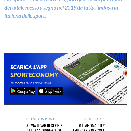
del totale messo a segno nel 2019 da tutta l’industria
italiana dello sport.
PREVIOUS POST
NEXT POST
AL VIA IL VAR IN SERIE B
OKLAHOMA CITY
DALLA 1A GIORNATA DI
THUNDER E PAYCOM,