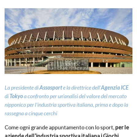
La presidente di
Assosport
e la direttrice dell’
Agenzia ICE
di
Tokyo
a confronto per un’analisi del valore del mercato
nipponico per l’industria sportiva italiana, prima e dopo la
rassegna a cinque cerchi
Come ogni grande appuntamento con lo sport,
per le
aziende dell’industria sportiva italiana i Giochi