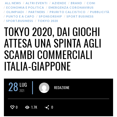
ALL NEWS
ALTRI EVENTI
AZIENDE
BRAND
CONI
ECONOMIA E POLITICA
EMERGENZA CORONAVIRUS
OLIMPIADI
PARTNERS
PRURITO CALCISTICO
PUBBLICITÀ
PUNTO E A CAPO
SPONSORSHIP
SPORT BUSINESS
SPORT.BUSINESS
TOKYO 2020
TOKYO 2020, DAI GIOCHI
ATTESA UNA SPINTA AGLI
SCAMBI COMMERCIALI
ITALIA-GIAPPONE
28
LUG
REDAZIONE
2021
0
1.7K
0