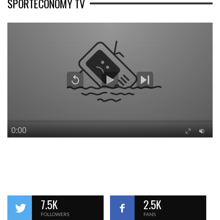
SPORTECONOMY TV
7.5K
2.5K
FOLLOWERS
FANS