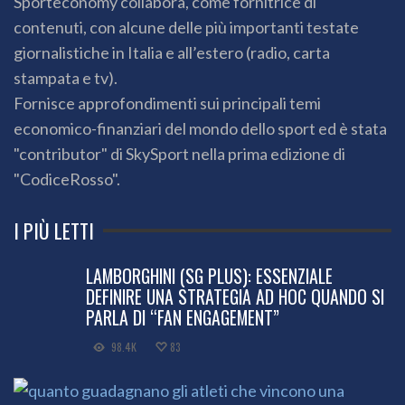
Sporteconomy collabora, come fornitrice di
contenuti, con alcune delle più importanti testate
giornalistiche in Italia e all’estero (radio, carta
stampata e tv).
Fornisce approfondimenti sui principali temi
economico-finanziari del mondo dello sport ed è stata
"contributor" di SkySport nella prima edizione di
"CodiceRosso".
I PIÙ LETTI
LAMBORGHINI (SG PLUS): ESSENZIALE
DEFINIRE UNA STRATEGIA AD HOC QUANDO SI
PARLA DI “FAN ENGAGEMENT”
98.4K
83