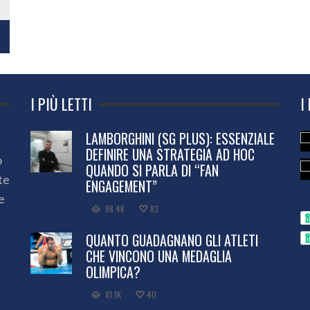
I PIÙ LETTI
I
LAMBORGHINI (SG PLUS): ESSENZIALE
DEFINIRE UNA STRATEGIA AD HOC
o
QUANDO SI PARLA DI “FAN
te
ENGAGEMENT”
e
98.4K
83
QUANTO GUADAGNANO GLI ATLETI
CHE VINCONO UNA MEDAGLIA
OLIMPICA?
81.1K
40