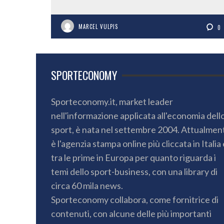
MARCEL VULPIS
0
SPORTECONOMY
Sporteconomy.it, market leader
nell'informazione applicata all'economia dell
sport, è nata nel settembre 2004. Attualmen
è l'agenzia stampa online più cliccata in Italia 
tra le prime in Europa per quanto riguarda i
temi dello sport-business, con una library di
circa 60 mila news.
Sporteconomy collabora, come fornitrice di
contenuti, con alcune delle più importanti