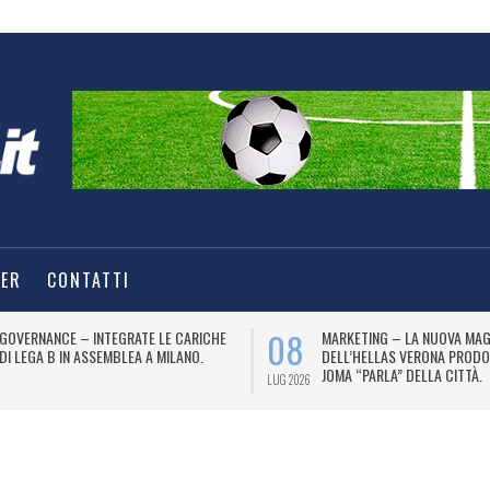
TER
CONTATTI
09
08
I STA
BETSCORES 365 AL FIANCO
COMBAT
DELL’UDINESE CALCIO (SERIE A) PER UN
NIPPONI
BIENNIO.
LUG 2026
LUG 2026