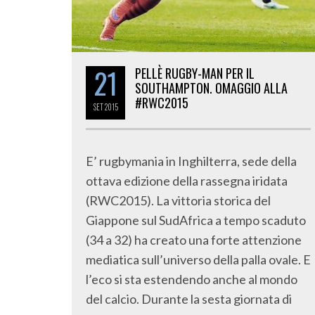
21
PELLÈ RUGBY-MAN PER IL
SOUTHAMPTON. OMAGGIO ALLA
#RWC2015
SET
2015
E’ rugbymania in Inghilterra, sede della
ottava edizione della rassegna iridata
(RWC2015). La vittoria storica del
Giappone sul SudAfrica a tempo scaduto
(34 a 32) ha creato una forte attenzione
mediatica sull’universo della palla ovale. E
l’eco si sta estendendo anche al mondo
del calcio. Durante la sesta giornata di