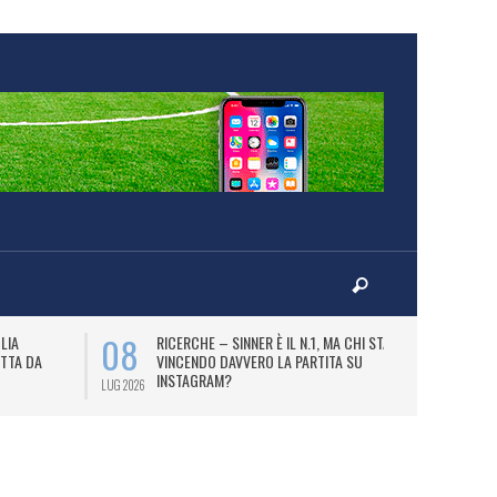
08
 SPORTS – LA PROMOTION
MARKETING – MACRON VESTIRÀ
CA SBARCA IN CAMBOGIA.
L’ABERDEEN FC, REALTÀ DELLA SCOT
PREMIERSHIP.
LUG 2026