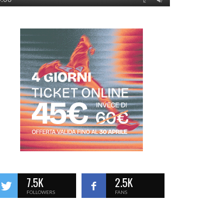
7.5K
2.5K
FOLLOWERS
FANS