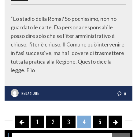
“Lo stadio della Roma? So pochissimo, non ho
guardato le carte. Da persona responsabile
posso dire solo che se l’iter amministrativo è
chiuso, l’iter è chiuso. Il Comune può intervenire
in fasi successive, ma ha il dovere di trasmettere
tutta la pratica alla Regione. Questo dice la
legge. E io
REDAZIONE
0
1
2
3
4
5