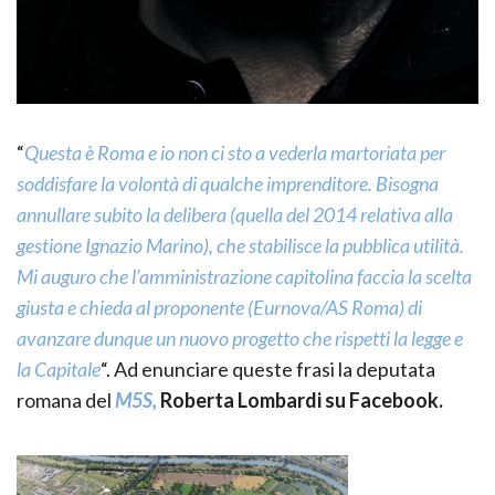
“
Questa è Roma e io non ci sto a vederla martoriata per
soddisfare la volontà di qualche imprenditore. Bisogna
annullare subito la delibera (quella del 2014 relativa alla
gestione Ignazio Marino), che stabilisce la pubblica utilità.
Mi auguro che l’amministrazione capitolina faccia la scelta
giusta e chieda al proponente (Eurnova/AS Roma) di
avanzare dunque un nuovo progetto che rispetti la legge e
la Capitale
“. Ad enunciare queste frasi la deputata
romana del
M5S,
Roberta Lombardi su Facebook.