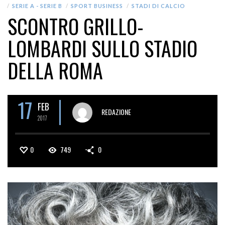
SERIE A - SERIE B
SPORT BUSINESS
STADI DI CALCIO
SCONTRO GRILLO-
LOMBARDI SULLO STADIO
DELLA ROMA
17
FEB
REDAZIONE
2017
0
749
0