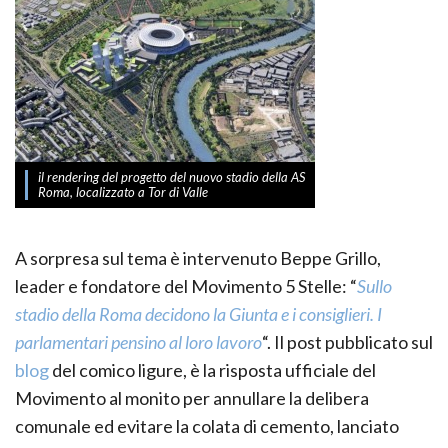
il rendering del progetto del nuovo stadio della AS
Roma, localizzato a Tor di Valle
A sorpresa sul tema è intervenuto Beppe Grillo,
leader e fondatore del Movimento 5 Stelle: “
Sullo
stadio della Roma decidono la Giunta e i consiglieri. I
parlamentari pensino al loro lavoro
“. Il post pubblicato sul
blog
del comico ligure, è la risposta ufficiale del
Movimento al monito per annullare la delibera
comunale ed evitare la colata di cemento, lanciato