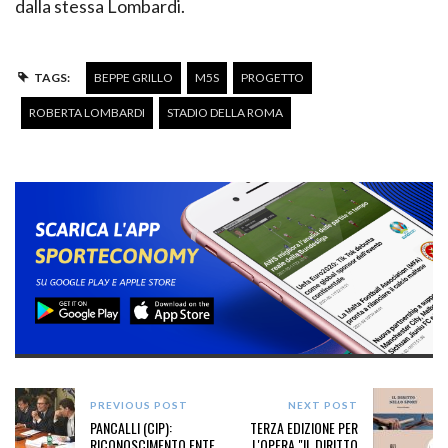
dalla stessa Lombardi.
TAGS:
BEPPE GRILLO
M5S
PROGETTO
ROBERTA LOMBARDI
STADIO DELLA ROMA
PREVIOUS POST
NEXT POST
PANCALLI (CIP):
TERZA EDIZIONE PER
RICONOSCIMENTO ENTE
L'OPERA "IL DIRITTO