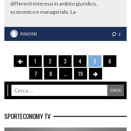
economico e manageriale. La
REDAZIONE
0
1
2
3
4
5
6
7
8
…
19
SPORTECONOMY TV