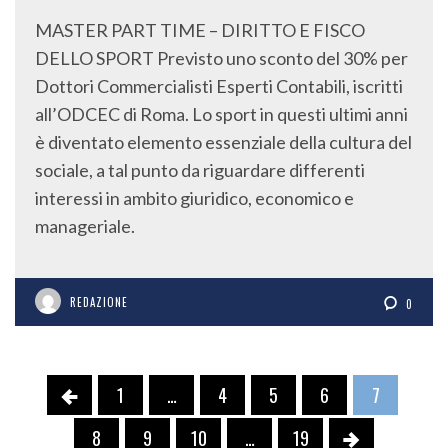
MASTER PART TIME – DIRITTO E FISCO
DELLO SPORT Previsto uno sconto del 30% per
Dottori Commercialisti Esperti Contabili, iscritti
all’ODCEC di Roma. Lo sport in questi ultimi anni
è diventato elemento essenziale della cultura del
sociale, a tal punto da riguardare differenti
interessi in ambito giuridico, economico e
manageriale.
REDAZIONE
0
1
…
4
5
6
7
8
9
10
…
19