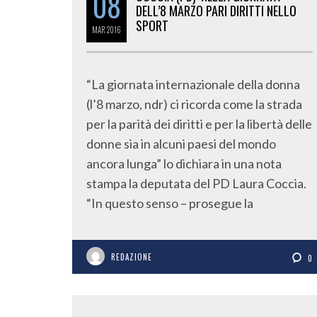
08
DELL’8 MARZO PARI DIRITTI NELLO
SPORT
MAR
2016
“La giornata internazionale della donna
(l’8 marzo, ndr) ci ricorda come la strada
per la parità dei diritti e per la libertà delle
donne sia in alcuni paesi del mondo
ancora lunga” lo dichiara in una nota
stampa la deputata del PD Laura Coccia.
“In questo senso – prosegue la
REDAZIONE
0