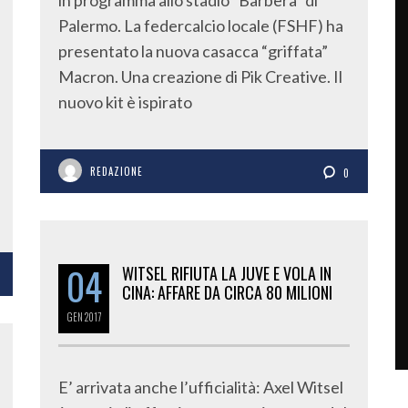
in programma allo stadio “Barbera” di
Palermo. La federcalcio locale (FSHF) ha
presentato la nuova casacca “griffata”
Macron. Una creazione di Pik Creative. Il
nuovo kit è ispirato
REDAZIONE
0
04
WITSEL RIFIUTA LA JUVE E VOLA IN
CINA: AFFARE DA CIRCA 80 MILIONI
GEN
2017
E’ arrivata anche l’ufficialità: Axel Witsel