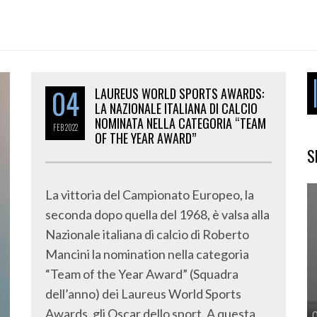
04
LAUREUS WORLD SPORTS AWARDS:
LA NAZIONALE ITALIANA DI CALCIO
NOMINATA NELLA CATEGORIA “TEAM
FEB
2022
OF THE YEAR AWARD”
S
La vittoria del Campionato Europeo, la
seconda dopo quella del 1968, è valsa alla
Nazionale italiana di calcio di Roberto
Mancini la nomination nella categoria
“Team of the Year Award” (Squadra
dell’anno) dei Laureus World Sports
Awards, gli Oscar dello sport. A questa