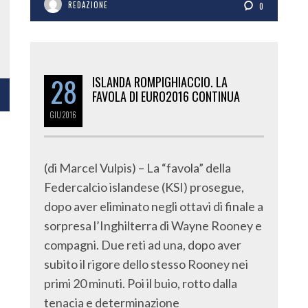
REDAZIONE
0
28
ISLANDA ROMPIGHIACCIO. LA
FAVOLA DI EURO2016 CONTINUA
GIU
2016
(di Marcel Vulpis) – La “favola” della
Federcalcio islandese (KSI) prosegue,
dopo aver eliminato negli ottavi di finale a
sorpresa l’Inghilterra di Wayne Rooney e
compagni. Due reti ad una, dopo aver
subito il rigore dello stesso Rooney nei
primi 20 minuti. Poi il buio, rotto dalla
tenacia e determinazione