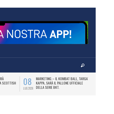
08
10
IRÀ
MARKETING – IL KOMBAT BALL, TARGATO
F
LA SCOTTISH
KAPPA, SARÀ IL PALLONE UFFICIALE
A
DELLA SERIE BKT.
LUG 2026
LUG 2026