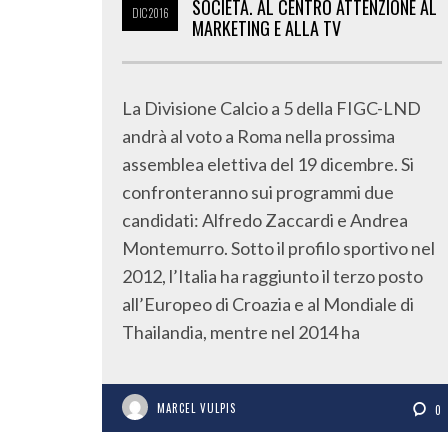
SOCIETÀ. AL CENTRO ATTENZIONE AL
DIC
2016
MARKETING E ALLA TV
La Divisione Calcio a 5 della FIGC-LND
andrà al voto a Roma nella prossima
assemblea elettiva del 19 dicembre. Si
confronteranno sui programmi due
candidati: Alfredo Zaccardi e Andrea
Montemurro. Sotto il profilo sportivo nel
2012, l’Italia ha raggiunto il terzo posto
all’Europeo di Croazia e al Mondiale di
Thailandia, mentre nel 2014 ha
MARCEL VULPIS
0