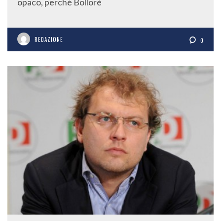
opaco, perché Bollorè
REDAZIONE
0