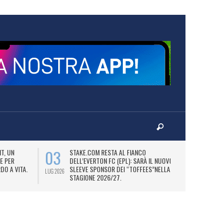
03
06
T, UN
STAKE.COM RESTA AL FIANCO
M
E PER
DELL’EVERTON FC (EPL): SARÀ IL NUOVO
P
DO A VITA.
SLEEVE SPONSOR DEI “TOFFEES”NELLA
“
LUG 2026
LUG 2026
STAGIONE 2026/27.