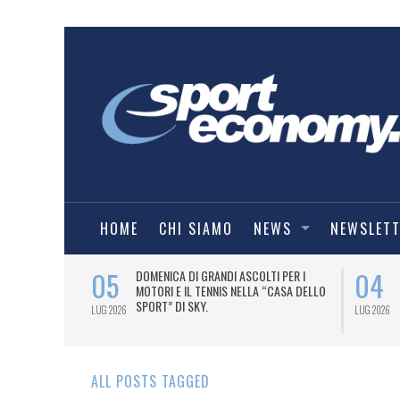
HOME
CHI SIAMO
NEWS
NEWSLET
05
04
A UNA MAGLIA-
DOMENICA DI GRANDI ASCOLTI PER I
IORENTINA
MOTORI E IL TENNIS NELLA “CASA DELLO
SPORT” DI SKY.
LUG 2026
LUG 2026
ALL POSTS TAGGED