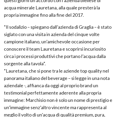
questi giorni un accordo con l’azienda biellese di
acqua minerale Lauretana, alla quale presterà la
propria immagine fino alla fine del 2017.
“Il sodalizio – spiegano dall’azienda di Graglia – è stato
siglato con una visita in azienda del cinque volte
campione italiano, un’amichevole occasione per
conoscere il team Lauretana e scoprirsi incuriosito
circa i processi produttivi che portano l’acqua dalla
sorgente alla tavola”.
“Lauretana, che si pone tra le aziende top quality nel
panorama italiano del beverage – si legge in una nota
aziendale -, affianca da oggi al proprio brand un
testimonial perfettamente aderente alla propria
immagine: Marchisio non è solo un nome di prestigio e
un’immagine senz’altro vincente ma rappresenta al
meglio il volto di un’acqua di qualità premium, pura,