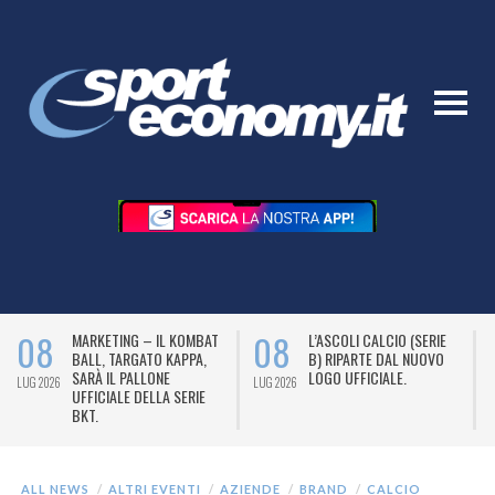
08
08
MARKETING – IL KOMBAT
L’ASCOLI CALCIO (SERIE
BALL, TARGATO KAPPA,
B) RIPARTE DAL NUOVO
SARÀ IL PALLONE
LOGO UFFICIALE.
LUG 2026
LUG 2026
L
UFFICIALE DELLA SERIE
BKT.
ALL NEWS
ALTRI EVENTI
AZIENDE
BRAND
CALCIO