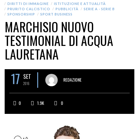
DIRITTI DI IMMAGINE
ISTITUZIONE E ATTUALITÀ
PRURITO CALCISTICO
PUBBLICITÀ
SERIE A - SERIE B
SPONSORSHIP
SPORT BUSINESS
MARCHISIO NUOVO
TESTIMONIAL DI ACQUA
LAURETANA
17
SET
REDAZIONE
2016
0
1.9K
0