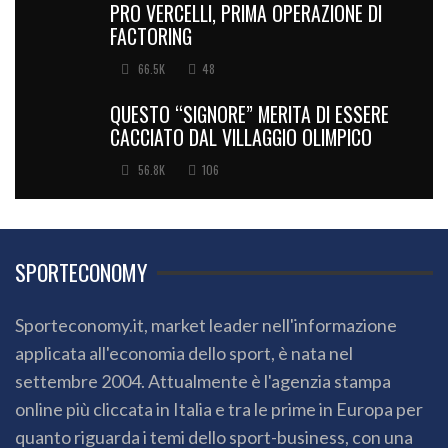
PRO VERCELLI, PRIMA OPERAZIONE DI
FACTORING
66.5K
48
QUESTO “SIGNORE” MERITA DI ESSERE
CACCIATO DAL VILLAGGIO OLIMPICO
56.8K
106
SPORTECONOMY
Sporteconomy.it, market leader nell'informazione
applicata all'economia dello sport, è nata nel
settembre 2004. Attualmente è l'agenzia stampa
online più cliccata in Italia e tra le prime in Europa per
quanto riguarda i temi dello sport-business, con una