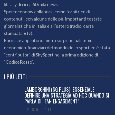
library di circa 60 mila news.
Sporteconomy collabora, come fornitrice di
contenuti, con alcune delle più importanti testate
giornalistiche in Italia e all’estero (radio, carta
stampata e tv).
Fornisce approfondimenti sui principali temi
economico-finanziari del mondo dello sport ed è stata
"contributor" di SkySport nella prima edizione di
"CodiceRosso".
I PIÙ LETTI
LAMBORGHINI (SG PLUS): ESSENZIALE
DEFINIRE UNA STRATEGIA AD HOC QUANDO SI
PARLA DI “FAN ENGAGEMENT”
98.8K
83