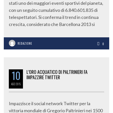
stati uno dei maggiori eventi sportivi del pianeta,
con un seguito cumulativo di 6.840.601.835 di
telespettatori. Si conferma il trend in continua
crescita, considerato che Barcellona 2013 si
REDAZIONE
0
10
L’ORO ACQUATICO DI PALTRINIERI FA
IMPAZZIRE TWITTER
AGO
2015
Impazzisce il social network Twitter per la
vittoria mondiale di Gregorio Paltrinieri nei 1500