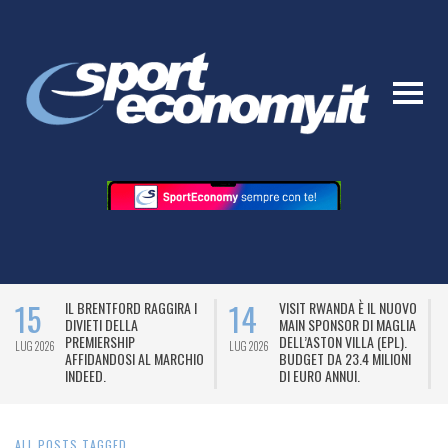
14
14
GGIRA I
VISIT RWANDA È IL NUOVO
CRESCE L’INTERESSE
MAIN SPONSOR DI MAGLIA
PER IL PRODOTTO LE
DELL’ASTON VILLA (EPL).
VOLLEY FEMMINILE.
LUG 2026
LUG 2026
 MARCHIO
BUDGET DA 23.4 MILIONI
DI EURO ANNUI.