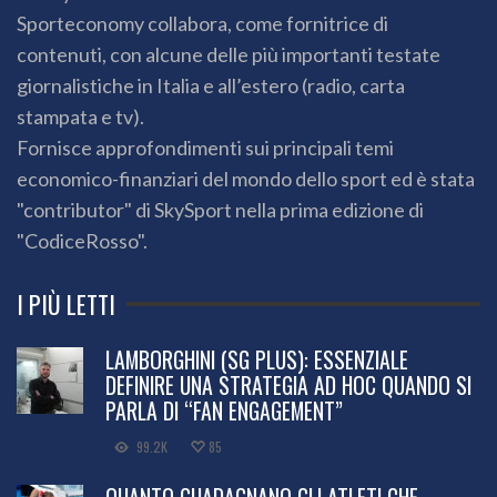
Sporteconomy collabora, come fornitrice di
contenuti, con alcune delle più importanti testate
giornalistiche in Italia e all’estero (radio, carta
stampata e tv).
Fornisce approfondimenti sui principali temi
economico-finanziari del mondo dello sport ed è stata
"contributor" di SkySport nella prima edizione di
"CodiceRosso".
I PIÙ LETTI
LAMBORGHINI (SG PLUS): ESSENZIALE
DEFINIRE UNA STRATEGIA AD HOC QUANDO SI
PARLA DI “FAN ENGAGEMENT”
99.2K
85
QUANTO GUADAGNANO GLI ATLETI CHE