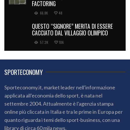
FACTORING
66.8K
48
QUESTO “SIGNORE” MERITA DI ESSERE
CACCIATO DAL VILLAGGIO OLIMPICO
57.2K
106
SPORTECONOMY
Sporteconomy.it, market leader nell'informazione
applicata all'economia dello sport, è nata nel
settembre 2004. Attualmente è l'agenzia stampa
online più cliccata in Italia e tra le prime in Europa per
quanto riguarda i temi dello sport-business, con una
library di circa 60 mila news.