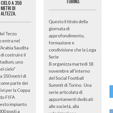
TORINO.
CIELO A 350
METRI DI
ALTEZZA.
Questo il titolo della
giornata di
 del Terzo
approfondimento,
o entra nel
formazione e
L’Arabia Saudita
condivisione che la Lega
i costruire il
Serie
adium, uno
B organizza martedì 18
el cielo”
novembre all’interno
a 350 metri di
del Social Football
 come parte dei
Summit di Torino. Una
ivi per la Coppa
serie articolata di
do FIFA
appuntamenti dedicati
esto impianto
alle società, alla
000 posti a