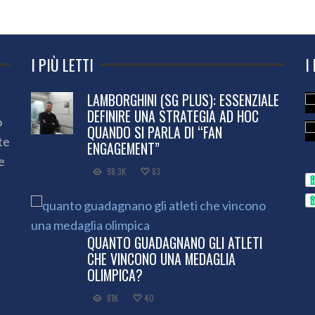
I PIÙ LETTI
I
LAMBORGHINI (SG PLUS): ESSENZIALE
DEFINIRE UNA STRATEGIA AD HOC
o
QUANDO SI PARLA DI “FAN
te
ENGAGEMENT”
e
98.3K
83
QUANTO GUADAGNANO GLI ATLETI
CHE VINCONO UNA MEDAGLIA
OLIMPICA?
81K
40