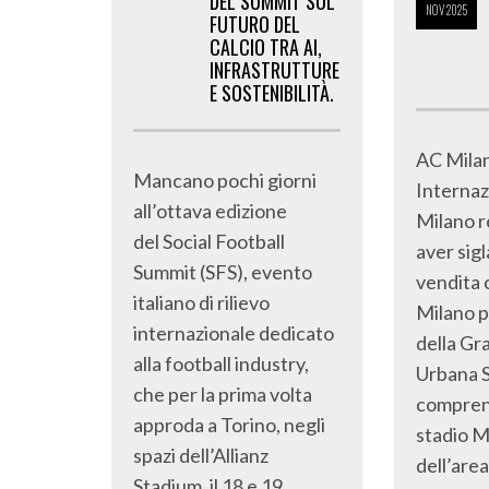
DEL SUMMIT SUL
NOV
2025
FUTURO DEL
CALCIO TRA AI,
INFRASTRUTTURE
E SOSTENIBILITÀ.
AC Mila
Mancano pochi giorni
Internaz
all’ottava edizione
Milano r
del Social Football
aver sigl
Summit (SFS), evento
vendita 
italiano di rilievo
Milano p
internazionale dedicato
della Gr
alla football industry,
Urbana S
che per la prima volta
comprens
approda a Torino, negli
stadio M
spazi dell’Allianz
dell’area
Stadium, il 18 e 19