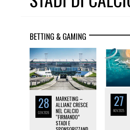
BETTING & GAMING
27
28
MARKETING –
ALLIANZ CRESCE
NEL CALCIO
NOV
2025
GEN
2026
“FIRMANDO”
STADI E
SPONSORIZZAND