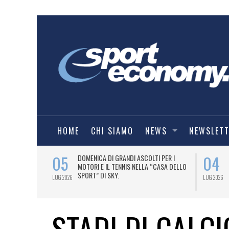
HOME
CHI SIAMO
NEWS
NEWSLET
05
04
A UNA MAGLIA-
DOMENICA DI GRANDI ASCOLTI PER I
IORENTINA
MOTORI E IL TENNIS NELLA “CASA DELLO
SPORT” DI SKY.
LUG 2026
LUG 2026
STADI DI CALCI