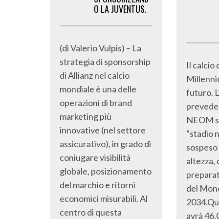
O LA JUVENTUS.
(di Valerio Vulpis) – La
strategia di sponsorship
Il calcio
di Allianz nel calcio
Millenni
mondiale è una delle
futuro. 
operazioni di brand
prevede d
marketing più
NEOM st
innovative (nel settore
“stadio n
assicurativo), in grado di
sospeso 
coniugare visibilità
altezza,
globale, posizionamento
preparat
del marchio e ritorni
del Mon
economici misurabili. Al
2034.Qu
centro di questa
avrà 46.