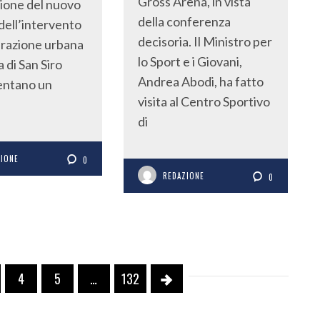
Gross Arena, in vista
zione del nuovo
della conferenza
 dell’intervento
decisoria. Il Ministro per
erazione urbana
lo Sport e i Giovani,
a di San Siro
Andrea Abodi, ha fatto
entano un
visita al Centro Sportivo
di
ZIONE
0
REDAZIONE
0
4
5
…
132