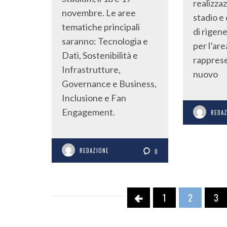
realizza
novembre. Le aree
stadio e
tematiche principali
di rigen
saranno: Tecnologia e
per l’are
Dati, Sostenibilità e
rappres
Infrastrutture,
nuovo
Governance e Business,
Inclusione e Fan
Engagement.
REDA
REDAZIONE
0
1
2
3