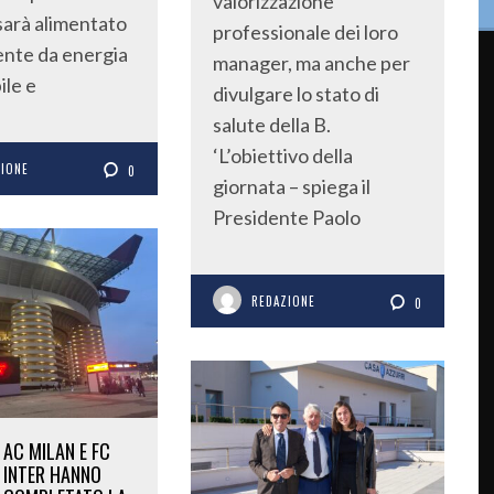
valorizzazione
sarà alimentato
professionale dei loro
nte da energia
manager, ma anche per
ile e
divulgare lo stato di
salute della B.
‘L’obiettivo della
ZIONE
0
giornata – spiega il
Presidente Paolo
REDAZIONE
0
AC MILAN E FC
INTER HANNO