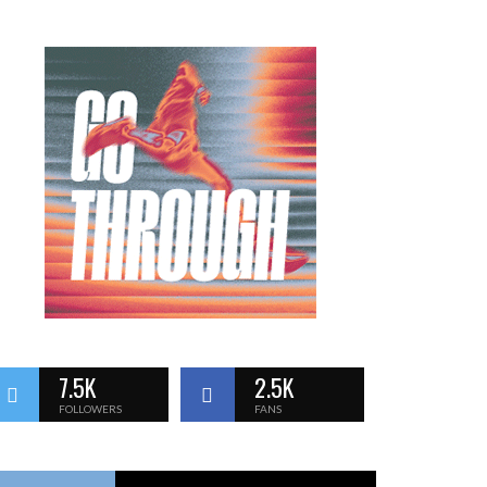
7.5K
2.5K
FOLLOWERS
FANS