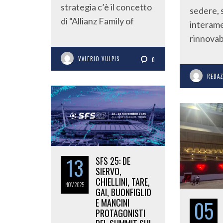
strategia c’è il concetto
sedere, 
di “Allianz Family of
interame
rinnovab
VALERIO VULPIS
0
REDA
13
SFS 25: DE
SIERVO,
CHIELLINI, TARE,
NOV
2025
GAI, BUONFIGLIO
05
E MANCINI
PROTAGONISTI