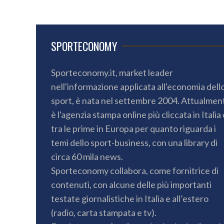
SPORTECONOMY
Sporteconomy.it, market leader
nell'informazione applicata all'economia dell
sport, è nata nel settembre 2004. Attualmen
è l'agenzia stampa online più cliccata in Italia 
tra le prime in Europa per quanto riguarda i
temi dello sport-business, con una library di
circa 60 mila news.
Sporteconomy collabora, come fornitrice di
contenuti, con alcune delle più importanti
testate giornalistiche in Italia e all’estero
(radio, carta stampata e tv).