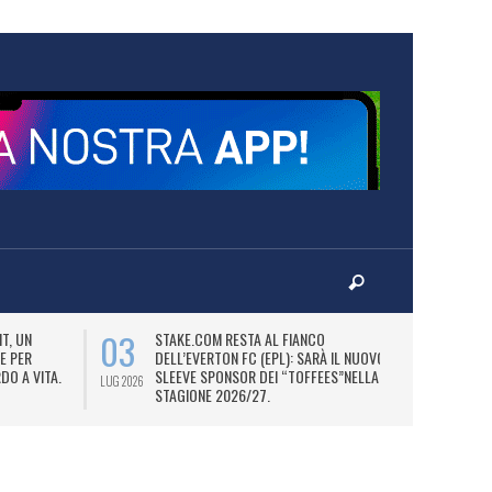
03
06
T, UN
STAKE.COM RESTA AL FIANCO
M
E PER
DELL’EVERTON FC (EPL): SARÀ IL NUOVO
P
DO A VITA.
SLEEVE SPONSOR DEI “TOFFEES”NELLA
“
LUG 2026
LUG 2026
STAGIONE 2026/27.