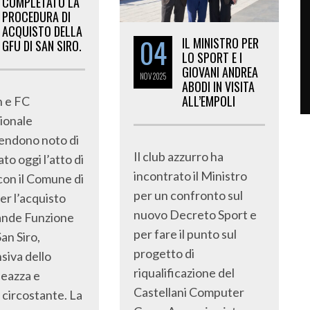
COMPLETATO LA
PROCEDURA DI
ACQUISTO DELLA
04
IL MINISTRO PER
GFU DI SAN SIRO.
LO SPORT E I
GIOVANI ANDREA
NOV
2025
ABODI IN VISITA
ALL’EMPOLI
n e FC
ionale
endono noto di
Il club azzurro ha
ato oggi l’atto di
incontrato il Ministro
con il Comune di
per un confronto sul
er l’acquisto
nuovo Decreto Sport e
ande Funzione
per fare il punto sul
an Siro,
progetto di
iva dello
riqualificazione del
eazza e
Castellani Computer
 circostante. La