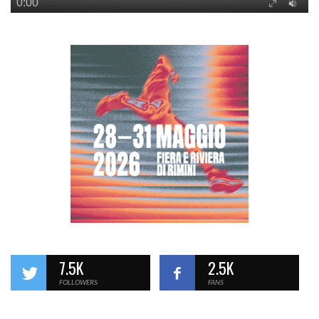
7.5K
2.5K
FOLLOWERS
FANS