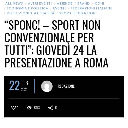
ALL NEWS
ALTRI EVENTI
AZIENDE
BRAND
CONI
ECONOMIA E POLITICA
EVENTI
FEDERAZIONI ITALIANE
ISTITUZIONE E ATTUALITÀ
SPORT FEDERAZIONI
“SPONC! – SPORT NON
CONVENZIONALE PER
TUTTI”: GIOVEDÌ 24 LA
PRESENTAZIONE A ROMA
22
FEB
REDAZIONE
2022
1
803
0