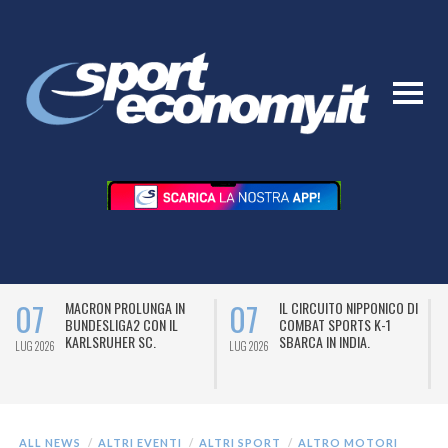
07
07
MACRON PROLUNGA IN
IL CIRCUITO NIPPONICO DI
BUNDESLIGA2 CON IL
COMBAT SPORTS K-1
KARLSRUHER SC.
SBARCA IN INDIA.
LUG 2026
LUG 2026
L
ALL NEWS
ALTRI EVENTI
ALTRI SPORT
ALTRO MOTORI