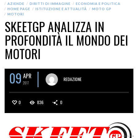
AZIENDE
DIRITTI DI IMMAGINE
ECONOMIA E POLITICA
HOME PAGE
ISTITUZIONE E ATTUALITÀ
MOTO GP
MOTORI
SKEETGP ANALIZZA IN
PROFONDITÀ IL MONDO DEI
MOTORI
09
APR
REDAZIONE
2017
0
836
0