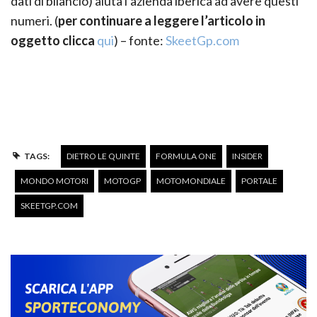
dati di bilancio) aiuta l’azienda iberica ad avere questi
numeri. (
per continuare a leggere l’articolo in
oggetto clicca
qui
) – fonte:
SkeetGp.com
TAGS:
DIETRO LE QUINTE
FORMULA ONE
INSIDER
MONDO MOTORI
MOTOGP
MOTOMONDIALE
PORTALE
SKEETGP.COM