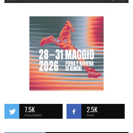
7.5K
2.5K
FOLLOWERS
FANS