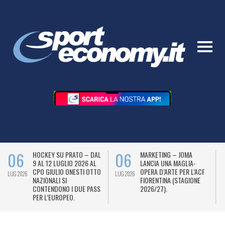
06
06
HOCKEY SU PRATO – DAL
MARKETING – JOMA
9 AL 12 LUGLIO 2026 AL
LANCIA UNA MAGLIA-
CPO GIULIO ONESTI OTTO
OPERA D’ARTE PER L’ACF
LUG 2026
LUG 2026
L
NAZIONALI SI
FIORENTINA (STAGIONE
CONTENDONO I DUE PASS
2026/27).
PER L’EUROPEO.