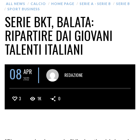
ALL NEWS
CALCIO
HOME PAGE
SERIE A - SERIE B
SERIE B
SPORT BUSINESS
SERIE BKT, BALATA:
RIPARTIRE DAI GIOVANI
TALENTI ITALIANI
08
APR
REDAZIONE
2022
3
1K
0