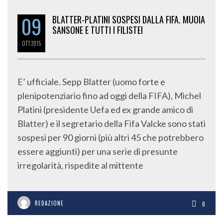
09
BLATTER-PLATINI SOSPESI DALLA FIFA. MUOIA
SANSONE E TUTTI I FILISTEI
OTT
2015
E’ ufficiale. Sepp Blatter (uomo forte e
plenipotenziario fino ad oggi della FIFA), Michel
Platini (presidente Uefa ed ex grande amico di
Blatter) e il segretario della Fifa Valcke sono stati
sospesi per 90 giorni (più altri 45 che potrebbero
essere aggiunti) per una serie di presunte
irregolarità, rispedite al mittente
REDAZIONE
0