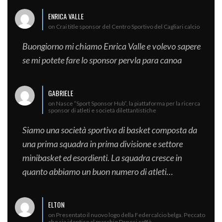
ENRICA VALLE
on Crai title sponsor del Centro Sportivo del Cagliari calcio
Buongiorno mi chiamo Enrica Valle e volevo sapere
se mi potete fare lo sponsor pervla para canoa
GABRIELE
on Nasce “Sport Sponsor Hub”, la piattaforma per la ricerca
sponsor di atleti e società dilettantistiche
Siamo una società sportiva di basket composta da
una prima squadra in prima divisione e settore
minibasket ed esordienti. La squadra cresce in
quanto abbiamo un buon numero di atleti…
ELTON
on Presentato il nuovo logo della Federcalcio belga. Peccato
che sia identico al marchio Danesi caffè