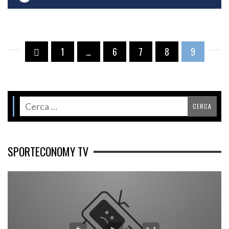
1
…
6
7
8
9
SPORTECONOMY TV