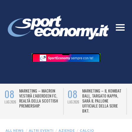
08
08
MARKETING – MACRON
MARKETING – IL KOMBAT
VESTIRÀ L’ABERDEEN FC,
BALL, TARGATO KAPPA,
REALTÀ DELLA SCOTTISH
SARÀ IL PALLONE
LUG 2026
LUG 2026
L
PREMIERSHIP.
UFFICIALE DELLA SERIE
BKT.
ALL NEWS
ALTRI EVENTI
AZIENDE
CALCIO